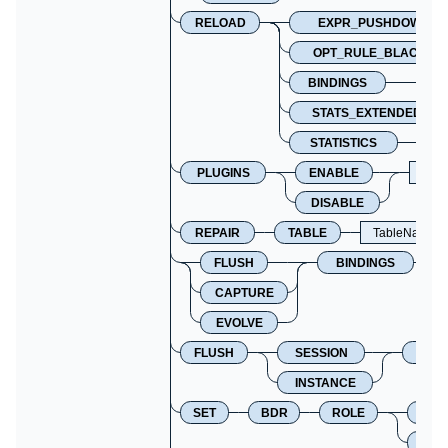
RELOAD
EXPR_PUSHDOWN_B
OPT_RULE_BLACKLIS
BINDINGS
STATS_EXTENDED
STATISTICS
PLUGINS
ENABLE
Plug
DISABLE
REPAIR
TABLE
TableName
FLUSH
BINDINGS
CAPTURE
EVOLVE
FLUSH
SESSION
PLA
INSTANCE
SET
BDR
ROLE
PRI
SE