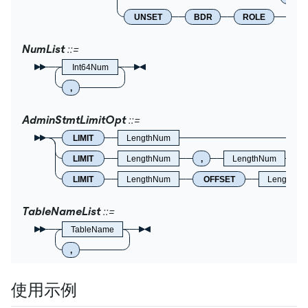
UNSET
BDR
ROLE
NumList
Int64Num
,
AdminStmtLimitOpt
LIMIT
LengthNum
LIMIT
LengthNum
,
LengthNum
LIMIT
LengthNum
OFFSET
LengthNu
TableNameList
TableName
,
使用示例