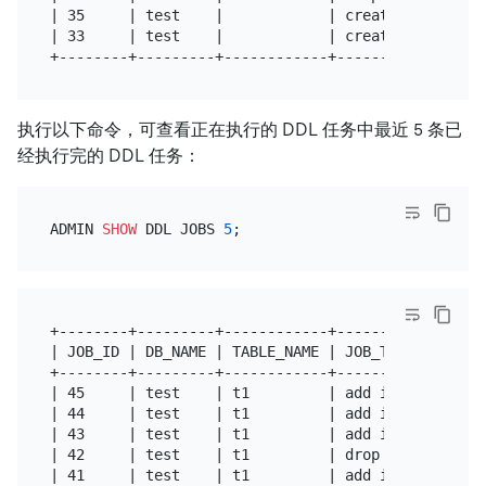
| 35     | test    |            | create table  | 
| 33     | test    |            | create schema | 
执行以下命令，可查看正在执行的 DDL 任务中最近 5 条已
经执行完的 DDL 任务：
ADMIN 
SHOW
 DDL JOBS 
5
+--------+---------+------------+---------------+-
| JOB_ID | DB_NAME | TABLE_NAME | JOB_TYPE      | 
+--------+---------+------------+---------------+-
| 45     | test    | t1         | add index     | 
| 44     | test    | t1         | add index     | 
| 43     | test    | t1         | add index     | 
| 42     | test    | t1         | drop index    | 
| 41     | test    | t1         | add index     | 