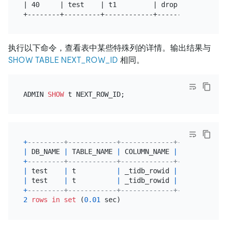
| 40     | test    | t1         | drop column   | 
执行以下命令，查看表中某些特殊列的详情。输出结果与
SHOW TABLE NEXT_ROW_ID
相同。
ADMIN 
SHOW
+
---------+------------+-------------+------------
|
 DB_NAME 
|
 TABLE_NAME 
|
 COLUMN_NAME 
|
 NEXT_GLOBAL
+
---------+------------+-------------+------------
|
 test    
|
 t          
|
 _tidb_rowid 
|
|
 test    
|
 t          
|
 _tidb_rowid 
|
+
---------+------------+-------------+------------
2
rows
in
set
 (
0.01