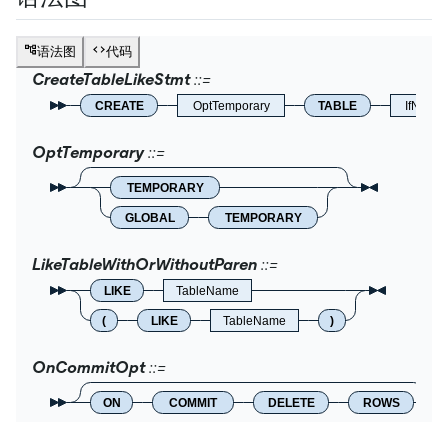
语法图
代码
CreateTableLikeStmt
CREATE
OptTemporary
TABLE
IfNotExi
OptTemporary
TEMPORARY
GLOBAL
TEMPORARY
LikeTableWithOrWithoutParen
LIKE
TableName
(
LIKE
TableName
)
OnCommitOpt
ON
COMMIT
DELETE
ROWS