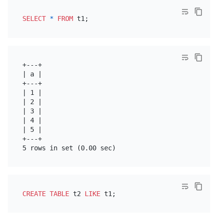
SELECT
*
FROM
+---+

| a |

+---+

| 1 |

| 2 |

| 3 |

| 4 |

| 5 |

+---+

CREATE TABLE
 t2 
LIKE