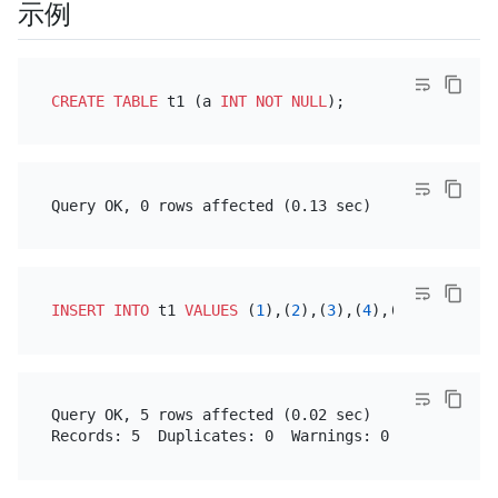
示例
CREATE TABLE
 t1 (a 
INT
NOT NULL
INSERT INTO
 t1 
VALUES
 (
1
),(
2
),(
3
),(
4
),(
5
Query OK, 5 rows affected (0.02 sec)
