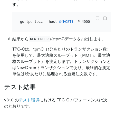
す。
go-tpc tpcc --host 
${HOST}
 -P 4000 --warehouse
結果から
のtpmCデータを抽出します。
NEW_ORDER
TPC-Cは、tpmC（1分あたりのトランザクション数）
を使用して、最大適格スループット（MQTh、最大適
格スループット）を測定します。トランザクションと
はNewOrderトランザクションであり、最終的な測定
単位は1分あたりに処理される新規注文数です。
テスト結果
v8.1.0 の
テスト環境
における TPC-C パフォーマンスは次
のとおりです。