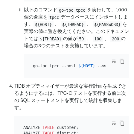
以下のコマンド
を実行して、1,000
go-tpc tpcc
個の倉庫を
データベースにインポートしま
tpcc
す。
、
、
を
${HOST}
${THREAD}
${PASSWORD}
実際の値に置き換えてください。このドキュメン
トでは
の値が
、
、
の
${THREAD}
50
100
200
場合の3つのテストを実施しています。
go-tpc tpcc --host 
${HOST}
 --warehouses 10
TiDB オプティマイザーが最適な実行計画を生成でき
るようにするには、TPC-C テストを実行する前に次
の SQL ステートメントを実行して統計を収集しま
す。
ANALYZE 
TABLE
 customer;

ANALYZE 
TABLE
 district;
