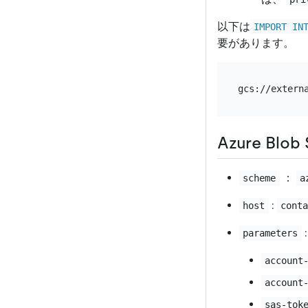
以下は
IMPORT IN
要があります。
gcs://extern
Azure Blob
：
scheme
a
:
host
cont
:
parameters
account
account
sas-tok