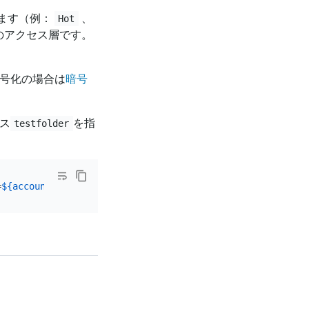
します（例：
、
Hot
のアクセス層です。
暗号化の場合は
暗号
パス
を指
testfolder
=
${account-key}