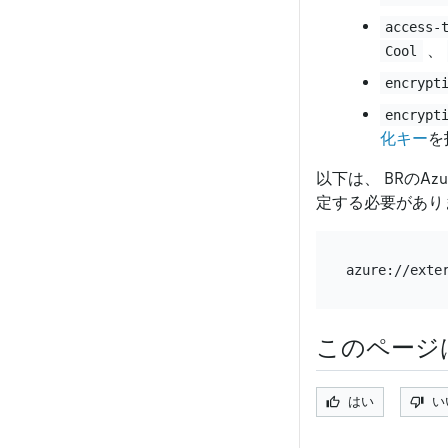
access-
、
Cool
encrypt
encrypt
化キー
を
以下は、 BRのAzu
定する必要があり
azure://exte
このページ
はい
い