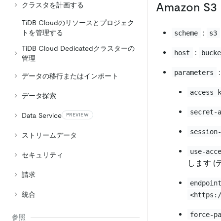
Amazon S3
クラスタを計画する
TiDB Cloudのリソースとプロジェク
:
トを管理する
scheme
s3
TiDB Cloud Dedicatedクラスターの
:
host
buck
管理
:
parameters
データの移行またはインポート
access-
データ探索
secret-
Data Service
PREVIEW
session
ストリームデータ
use-acc
セキュリティ
します 
請求
endpoin
統合
<https:
force-p
参照