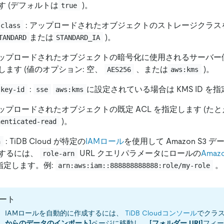
す (デフォルトは
)。
true
: アップロードされたオブジェクトのストレージクラスを
-class
または
)。
TANDARD
STANDARD_IA
アップロードされたオブジェクトの暗号化に使用されるサーバー
します (値のオプション: 空、
、または
)。
AES256
aws:kms
:
に設定されている場合は KMS ID を
-key-id
sse
aws:kms
アップロードされたオブジェクトの既定 ACL を指定します (た
)。
henticated-read
: TiDB Cloud が特定の
IAMロール
を使用して Amazon S3
n
するには、
URL クエリパラメータにロールの
Ama
role-arn
指定します。例:
。
arn:aws:iam::888888888888:role/my-role
ート
IAMロールを自動的に作成するには、
TiDB Cloudコンソール
でクラ
からのデータのインポート]
ページに移動し、
[フォルダー URI]
フィ