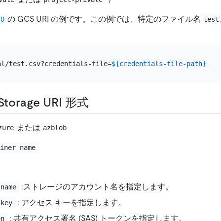
の GCS URI の例です。この例では、特定のファイル名
TO
test
al/test.csv?credentials-file=
${credentials-file-path}
 Storage URI 形式
または
zure
azblob
ainer name
:ストレージのアカウント名を指定します。
-name
: アクセス キーを指定します。
-key
: 共有アクセス署名 (SAS) トークンを指定します。
en