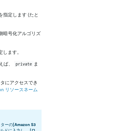
指定します (たと
側暗号化アルゴリズ
指定します。
とえば、
ま
private
 データにアクセスでき
zon リソースネーム
スターの
[Amazon S3
ールドに入力し、
[ロ