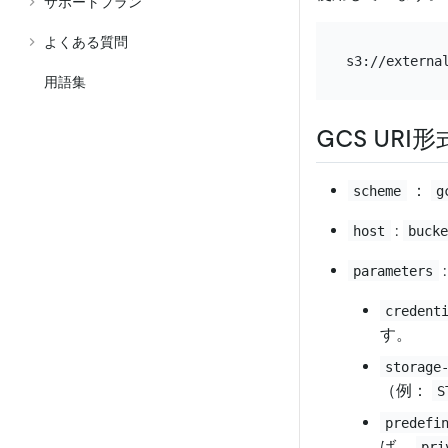
サポートプラン
よくある質問
s3://externa
用語集
GCS URI形
：
scheme
g
:
host
buck
:
parameters
credent
す。
storage
（例：
S
predefi
ば、
pri