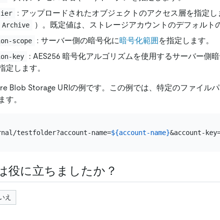
: アップロードされたオブジェクトのアクセス層を指定
tier
）。既定値は、ストレージアカウントのデフォルト
Archive
: サーバー側の暗号化に
暗号化範囲
を指定します。
ion-scope
: AES256 暗号化アルゴリズムを使用するサーバー側
ion-key
指定します。
re Blob Storage URIの例です。この例では、特定のファイル
ます。
rnal/testfolder?account-name=
${account-name}
&account-key
は役に立ちましたか？
いえ