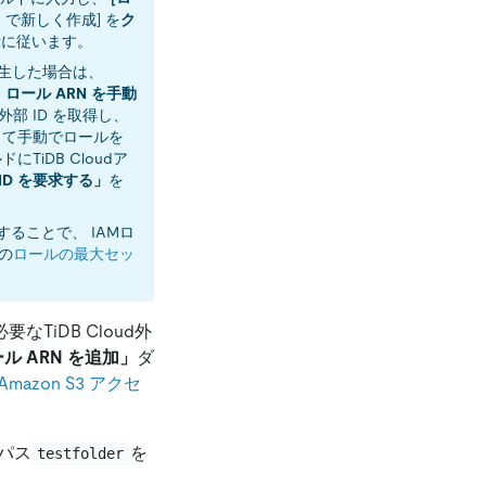
on で新しく作成]
を
ク
示に従います。
が発生した場合は、
ロール ARN を手動
ud外部 ID を取得し、
って手動でロールを
にTiDB Cloudア
ID を要求する」
を
することで、 IAMロ
の
ロールの最大セッ
要なTiDB Cloud外
ル ARN を追加」
ダ
mazon S3 アクセ
ルパス
を
testfolder