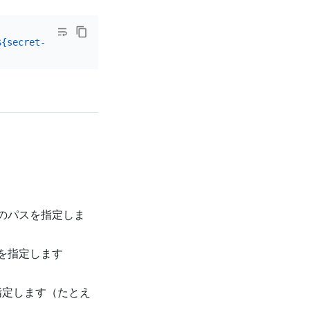
${secret-access-key}
へのパスを指定しま
を指定します
指定します（たとえ