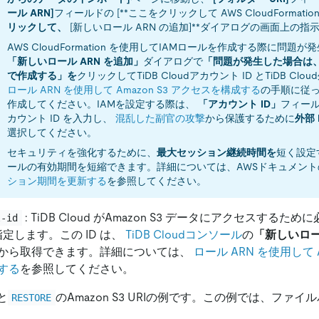
ール ARN]
フィールドの
[**ここをクリックして AWS CloudFormati
リックして、
[新しいロール ARN の追加]
**ダイアログの画面上の指
AWS CloudFormation を使用してIAMロールを作成する際に問題
「新しいロール ARN を追加」
ダイアログで
「問題が発生した場合は、
で作成する」を
クリックしてTiDB Cloudアカウント ID とTiDB Clo
ロール ARN を使用して Amazon S3 アクセスを構成する
の手順に従
作成してください。IAMを設定する際は、
「アカウント ID」
フィールド
カウント ID を入力し、
混乱した副官の攻撃
から保護するために
外部 
選択してください。
セキュリティを強化するために、
最大セッション継続時間を
短く設定
ールの有効期間を短縮できます。詳細については、AWSドキュメント
ション期間を更新する
を参照してください。
: TiDB Cloud がAmazon S3 データにアクセスするために必
l-id
を指定します。この ID は、
TiDB Cloudコンソール
の
「新しいロー
から取得できます。詳細については、
ロール ARN を使用して A
する
を参照してください。
と
のAmazon S3 URIの例です。この例では、ファイ
RESTORE