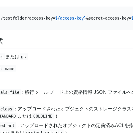
l/testfolder?access-key=
${access-key}
&secret-access-key=
式
または
cs
gs
et name
: 移行ツール ノード上の資格情報 JSON ファイル
ials-file
: アップロードされたオブジェクトのストレージクラス
-class
または
）
TANDARD
COLDLINE
: アップロードされたオブジェクトの定義済みACLを
ned-acl
または
）
vate
project-private