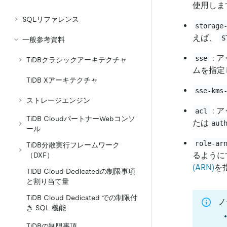
使用しま
SQLリファレンス
storage
えば、
S
一般参考資料
: 
sse
TiDBクラシックアーキテクチャ
ムを指定
TiDB Xアーキテクチャ
sse-kms
ストレージエンジン
: 
acl
TiDB CloudパートナーWebコンソ
たは
aut
ール
role-ar
TiDB分散実行フレームワーク
るように
（DXF）
(ARN)
を
TiDB Cloud Dedicatedの制限事項
と割り当て量
TiDB Cloud Dedicated での制限付
ノ
き SQL 機能
TiDBの制限事項