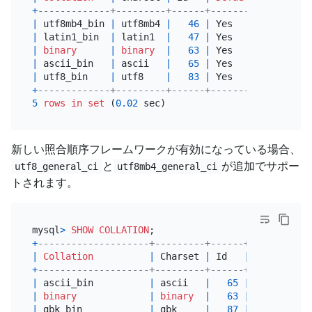
+
-------------+---------+------+---------+--------
|
 utf8mb4_bin 
|
 utf8mb4 
|
46
|
 Yes     
|
 Yes    
|
 latin1_bin  
|
 latin1  
|
47
|
 Yes     
|
 Yes    
|
binary
|
binary
|
63
|
 Yes     
|
 Yes    
|
 ascii_bin   
|
 ascii   
|
65
|
 Yes     
|
 Yes    
|
 utf8_bin    
|
 utf8    
|
83
|
 Yes     
|
 Yes    
+
-------------+---------+------+---------+--------
5
rows
in
set
 (
0.02
新しい照合順序フレームワークが有効になっている場合、
と
が追加でサポー
utf8_general_ci
utf8mb4_general_ci
トされます。
mysql
>
SHOW
COLLATION
+
--------------------+---------+------+---------+-
|
Collation
|
 Charset 
|
 Id   
|
Default
|
 
+
--------------------+---------+------+---------+-
|
 ascii_bin          
|
 ascii   
|
65
|
 Yes     
|
 
|
binary
|
binary
|
63
|
 Yes     
|
 
|
 gbk_bin            
|
 gbk     
|
87
|
|
 