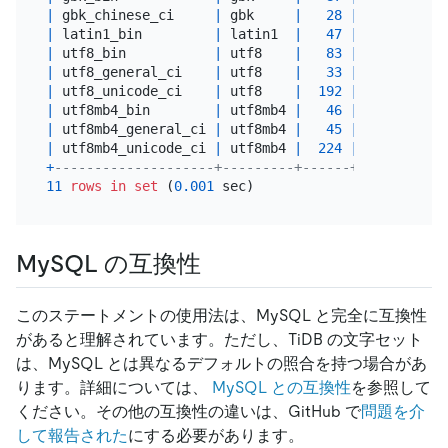
|
 gbk_chinese_ci     
|
 gbk     
|
28
|
 Yes     
|
 
|
 latin1_bin         
|
 latin1  
|
47
|
 Yes     
|
 
|
 utf8_bin           
|
 utf8    
|
83
|
 Yes     
|
 
|
 utf8_general_ci    
|
 utf8    
|
33
|
|
 
|
 utf8_unicode_ci    
|
 utf8    
|
192
|
|
 
|
 utf8mb4_bin        
|
 utf8mb4 
|
46
|
 Yes     
|
 
|
 utf8mb4_general_ci 
|
 utf8mb4 
|
45
|
|
 
|
 utf8mb4_unicode_ci 
|
 utf8mb4 
|
224
|
|
 
+
--------------------+---------+------+---------+-
11
rows
in
set
 (
0.001
MySQL の互換性
このステートメントの使用法は、MySQL と完全に互換性
があると理解されています。ただし、TiDB の文字セット
は、MySQL とは異なるデフォルトの照合を持つ場合があ
ります。詳細については、
MySQL との互換性
を参照して
ください。その他の互換性の違いは、GitHub で
問題を介
して報告された
にする必要があります。