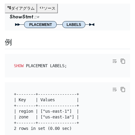
ダイアグラム
ソース
ShowStmt
PLACEMENT
LABELS
例
SHOW
+--------+----------------+

| Key    | Values         |

+--------+----------------+

| region | ["us-east-1"]  |

| zone   | ["us-east-1a"] |

+--------+----------------+
