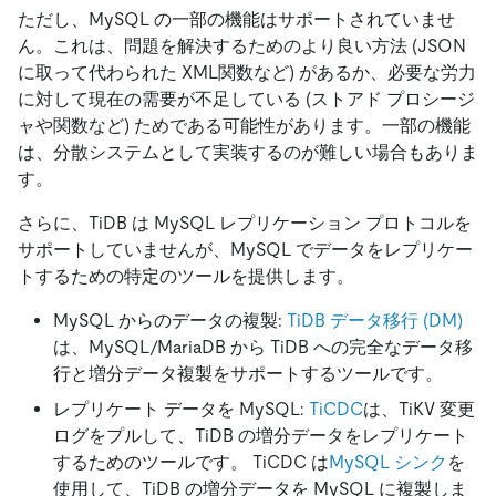
ただし、MySQL の一部の機能はサポートされていませ
ん。これは、問題を解決するためのより良い方法 (JSON
に取って代わられた XML関数など) があるか、必要な労力
に対して現在の需要が不足している (ストアド プロシージ
ャや関数など) ためである可能性があります。一部の機能
は、分散システムとして実装するのが難しい場合もありま
す。
さらに、TiDB は MySQL レプリケーション プロトコルを
サポートしていませんが、MySQL でデータをレプリケー
トするための特定のツールを提供します。
MySQL からのデータの複製:
TiDB データ移行 (DM)
は、MySQL/MariaDB から TiDB への完全なデータ移
行と増分データ複製をサポートするツールです。
レプリケート データを MySQL:
TiCDC
は、TiKV 変更
ログをプルして、TiDB の増分データをレプリケート
するためのツールです。 TiCDC は
MySQL シンク
を
使用して、TiDB の増分データを MySQL に複製しま