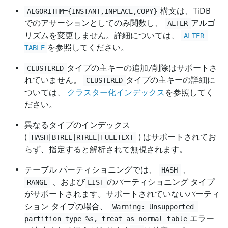
構文は、TiDB
ALGORITHM={INSTANT,INPLACE,COPY}
でのアサーションとしてのみ関数し、
アルゴ
ALTER
リズムを変更しません。詳細については、
ALTER 
を参照してください。
TABLE
タイプの主キーの追加/削除はサポートさ
CLUSTERED
れていません。
タイプの主キーの詳細に
CLUSTERED
ついては、
クラスター化インデックス
を参照してく
ださい。
異なるタイプのインデックス
(
) はサポートされてお
HASH|BTREE|RTREE|FULLTEXT
らず、指定すると解析されて無視されます。
テーブル パーティショニングでは、
、
HASH
、および
のパーティショニング タイプ
RANGE
LIST
がサポートされます。サポートされていないパーティ
ション タイプの場合、
Warning: Unsupported 
エラー
partition type %s, treat as normal table