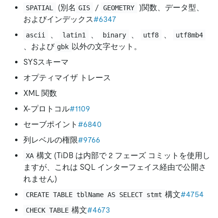
(別名
/
)関数、データ型、
SPATIAL
GIS
GEOMETRY
およびインデックス
#6347
、
、
、
、
ascii
latin1
binary
utf8
utf8mb4
、および
以外の文字セット。
gbk
SYSスキーマ
オプティマイザ トレース
XML 関数
X-プロトコル
#1109
セーブポイント
#6840
列レベルの権限
#9766
構文 (TiDB は内部で 2 フェーズ コミットを使用し
XA
ますが、これは SQL インターフェイス経由で公開さ
れません)
構文
#4754
CREATE TABLE tblName AS SELECT stmt
構文
#4673
CHECK TABLE