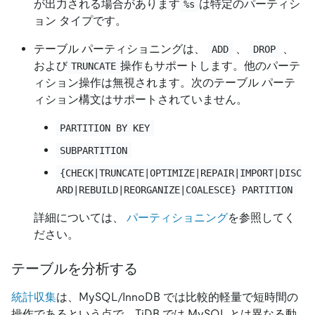
が出力される場合があります
は特定のパーティシ
%s
ョン タイプです。
テーブル パーティショニングは、
、
、
ADD
DROP
および
操作もサポートします。他のパーテ
TRUNCATE
ィション操作は無視されます。次のテーブル パーテ
ィション構文はサポートされていません。
PARTITION BY KEY
SUBPARTITION
{CHECK|TRUNCATE|OPTIMIZE|REPAIR|IMPORT|DISC
ARD|REBUILD|REORGANIZE|COALESCE} PARTITION
詳細については、
パーティショニング
を参照してく
ださい。
テーブルを分析する
統計収集
は、MySQL/InnoDB では比較的軽量で短時間の
操作であるという点で、TiDB では MySQL とは異なる動