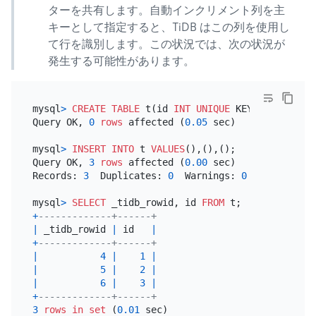
ターを共有します。自動インクリメント列を主
キーとして指定すると、TiDB はこの列を使用し
て行を識別します。この状況では、次の状況が
発生する可能性があります。
mysql
>
CREATE TABLE
 t(id 
INT
UNIQUE
 KEY AUTO_INCREM
Query OK, 
0
rows
 affected (
0.05
 sec)

mysql
>
INSERT INTO
 t 
VALUES
(),(),();

Query OK, 
3
rows
 affected (
0.00
 sec)

Records: 
3
  Duplicates: 
0
  Warnings: 
0
mysql
>
SELECT
 _tidb_rowid, id 
FROM
+
-------------+------+
|
 _tidb_rowid 
|
 id   
|
+
-------------+------+
|
4
|
1
|
|
5
|
2
|
|
6
|
3
|
+
-------------+------+
3
rows
in
set
 (
0.01