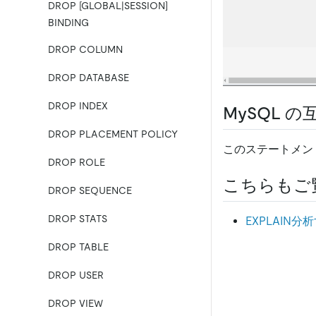
DROP [GLOBAL|SESSION]
BINDING
DROP COLUMN
DROP DATABASE
DROP INDEX
MySQL の
DROP PLACEMENT POLICY
このステートメント
DROP ROLE
こちらもご
DROP SEQUENCE
DROP STATS
EXPLAIN分
DROP TABLE
DROP USER
DROP VIEW