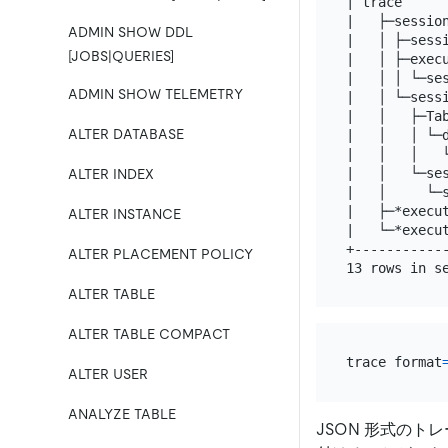
| trace     
|   ├─sessio
ADMIN SHOW DDL
|   │ ├─sess
[JOBS|QUERIES]
|   │ ├─exec
|   │ │ └─se
ADMIN SHOW TELEMETRY
|   │ └─sess
|   │   ├─Ta
ALTER DATABASE
|   │   │ └─
|   │   │   
|   │   └─se
ALTER INDEX
|   │     └─
|   ├─*execu
ALTER INSTANCE
|   └─*execu
+-----------
ALTER PLACEMENT POLICY
ALTER TABLE
ALTER TABLE COMPACT
trace format
ALTER USER
ANALYZE TABLE
JSON 形式のト