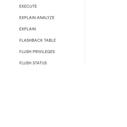
EXECUTE
EXPLAIN ANALYZE
EXPLAIN
FLASHBACK TABLE
FLUSH PRIVILEGES
FLUSH STATUS
FLUSH TABLES
GRANT &#x3C;privileges>
製品
エコシステム
GRANT &#x3C;role>
TiDB Cloud Starter
TiKV
TiDB Cloud Dedicated
TiFlash
INSERT
TiDB Self-Managed
OSS Insight
価格
KILL [TIDB]