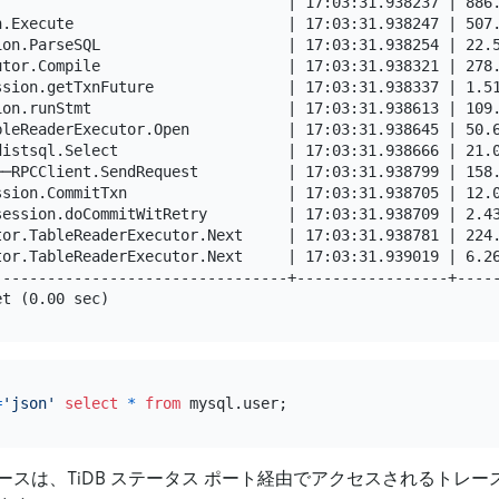
                                 | 17:03:31.938237 | 886.
n.Execute                        | 17:03:31.938247 | 507.
ion.ParseSQL                     | 17:03:31.938254 | 22.5
utor.Compile                     | 17:03:31.938321 | 278.
ssion.getTxnFuture               | 17:03:31.938337 | 1.51
ion.runStmt                      | 17:03:31.938613 | 109.
bleReaderExecutor.Open           | 17:03:31.938645 | 50.6
distsql.Select                   | 17:03:31.938666 | 21.0
└─RPCClient.SendRequest          | 17:03:31.938799 | 158.
ssion.CommitTxn                  | 17:03:31.938705 | 12.0
session.doCommitWitRetry         | 17:03:31.938709 | 2.43
tor.TableReaderExecutor.Next     | 17:03:31.938781 | 224.
tor.TableReaderExecutor.Next     | 17:03:31.939019 | 6.26
---------------------------------+-----------------+-----
=
'json'
select
*
from
レースは、TiDB ステータス ポート経由でアクセスされるトレー