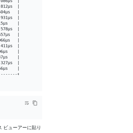
086µs  |

812µs  |

04µs   |

931µs  |

5µs    |

578µs  |

57µs   |

66µs   |

411µs  |

6µs    |

7µs    |

327µs  |

6µs    |

-------+

ス ビューアーに貼り