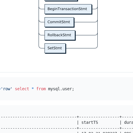
=
'row'
select
*
from
---------------------------------+-----------------+-----
                                 | startTS         | dura
---------------------------------+-----------------+-----