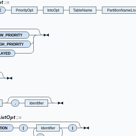
mt
E
PriorityOpt
IntoOpt
TableName
PartitionNameLis
W_PRIORITY
GH_PRIORITY
LAYED
.
Identifier
ListOpt
TION
(
Identifier
)