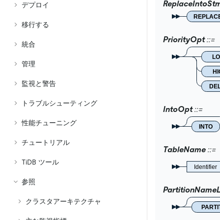
ReplaceIntoSt
デプロイ
REPLAC
移行する
PriorityOpt
統合
LO
管理
HI
監視と警告
DE
トラブルシューティング
IntoOpt
性能チューニング
INTO
チュートリアル
TableName
TiDB ツール
Identifier
参照
PartitionName
クラスタアーキテクチャ
PARTI