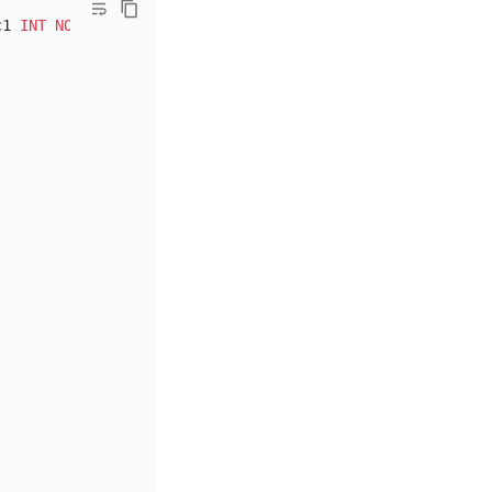
c1 
INT
NOT NULL
);
