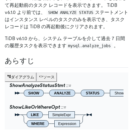
て再起動前のタスク レコードを表示できます。 TiDB
v6.1.0 より前では、
ステートメント
SHOW ANALYZE STATUS
はインスタンス レベルのタスクのみを表示でき、タスク
レコードは TiDB の再起動後にクリアされます。
TiDB v6.1.0 から、システム テーブルを介して過去 7 日間
の履歴タスクを表示できます
。
mysql.analyze_jobs
あらすじ
ダイアグラム
ソース
ShowAnalyzeStatusStmt
SHOW
ANALYZE
STATUS
ShowLikeO
ShowLikeOrWhereOpt
LIKE
SimpleExpr
WHERE
Expression