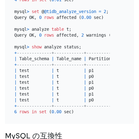
mysql
>
set
 @
@tidb_analyze_version
=
2
;

Query OK, 
0
rows
 affected (
0.00
 sec)

mysql
>
 analyze 
table
 t;

Query OK, 
0
rows
 affected, 
2
 warnings (
0.03
 sec)

mysql
>
show
+
--------------+------------+----------------+----
|
 Table_schema 
|
 Table_name 
|
 Partition_name 
|
 Job
+
--------------+------------+----------------+----
|
 test         
|
 t          
|
 p1             
|
 ana
|
 test         
|
 t          
|
 p0             
|
 ana
|
 test         
|
 t          
|
 p1             
|
 ana
|
 test         
|
 t          
|
 p0             
|
 ana
|
 test         
|
 t          
|
 p1             
|
 ana
|
 test         
|
 t          
|
 p0             
|
 ana
+
--------------+------------+----------------+----
6
rows
in
set
 (
0.00
MySQL の互換性