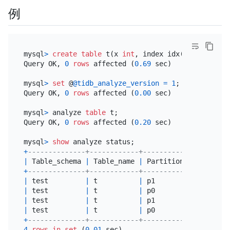
例
mysql
>
create table
 t(x 
int
, index idx(x)) 
partiti
Query OK, 
0
rows
 affected (
0.69
 sec)

mysql
>
set
 @
@tidb_analyze_version
=
1
;

Query OK, 
0
rows
 affected (
0.00
 sec)

mysql
>
 analyze 
table
 t;

Query OK, 
0
rows
 affected (
0.20
 sec)

mysql
>
show
+
--------------+------------+----------------+----
|
 Table_schema 
|
 Table_name 
|
 Partition_name 
|
 Job
+
--------------+------------+----------------+----
|
 test         
|
 t          
|
 p1             
|
 ana
|
 test         
|
 t          
|
 p0             
|
 ana
|
 test         
|
 t          
|
 p1             
|
 ana
|
 test         
|
 t          
|
 p0             
|
 ana
+
--------------+------------+----------------+----
4
rows
in
set
 (
0.01
 sec)
