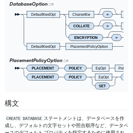
DatabaseOption
DefaultKwdOpt
CharsetKw
=
Cha
COLLATE
=
Coll
ENCRYPTION
=
DefaultKwdOpt
PlacementPolicyOption
PlacementPolicyOption
PLACEMENT
POLICY
EqOpt
PolicyN
PLACEMENT
POLICY
EqOpt
DEF
SET
構文
ステートメントは、データベースを作
CREATE DATABASE
成し、デフォルトの文字セットや照合順序など、データベ
ースのデフォルト プロパティを指定するために使用され