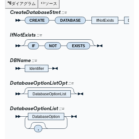
ダイアグラム
ソース
CreateDatabaseStmt
CREATE
DATABASE
IfNotExists
DBNa
IfNotExists
IF
NOT
EXISTS
DBName
Identifier
DatabaseOptionListOpt
DatabaseOptionList
DatabaseOptionList
DatabaseOption
,