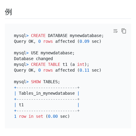
例
mysql
>
CREATE
 DATABASE mynewdatabase;

Query OK, 
0
rows
 affected (
0.09
 sec)

mysql
>
 USE mynewdatabase;

Database changed

mysql
>
CREATE TABLE
 t1 (a 
int
);

Query OK, 
0
rows
 affected (
0.11
 sec)

mysql
>
SHOW
+
-------------------------+
|
 Tables_in_mynewdatabase 
|
+
-------------------------+
|
 t1                      
|
+
-------------------------+
1
row
in
set
 (
0.00