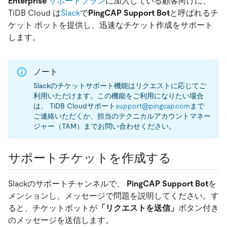
Enterprise
サポートプラン
に加入している顧客向けに、
TiDB Cloud は
Slack
で
PingCAP Support Bot
と呼ばれるチ
ケット ボットを提供し、迅速なチケット作成をサポート
します。
ノート
Slackのチケットサポート機能はリクエストに応じてご
利用いただけます。この機能をご利用になりたい場合
は、 TiDB Cloudサポート
support@pingcap.com
まで
ご連絡いただくか、担当のテクニカルアカウントマネー
ジャー（TAM）までお問い合わせください。
サポートチケットを作成する
Slackのサポートチャンネルで、
PingCAP Support Bot
を
メンションし、メッセージで問題を説明してください。す
ると、チケットボットが
「リクエストを送信」
ボタン付き
のメッセージを送信します。