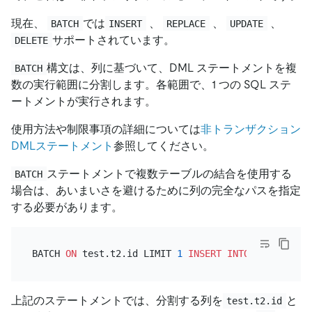
現在、
では
、
、
、
BATCH
INSERT
REPLACE
UPDATE
サポートされています。
DELETE
構文は、列に基づいて、DML ステートメントを複
BATCH
数の実行範囲に分割します。各範囲で、1 つの SQL ステ
ートメントが実行されます。
使用方法や制限事項の詳細については
非トランザクション
DMLステートメント
参照してください。
ステートメントで複数テーブルの結合を使用する
BATCH
場合は、あいまいさを避けるために列の完全なパスを指定
する必要があります。
BATCH 
ON
 test.t2.id LIMIT 
1
INSERT INTO
 t 
SELECT
 t
上記のステートメントでは、分割する列を
と
test.t2.id