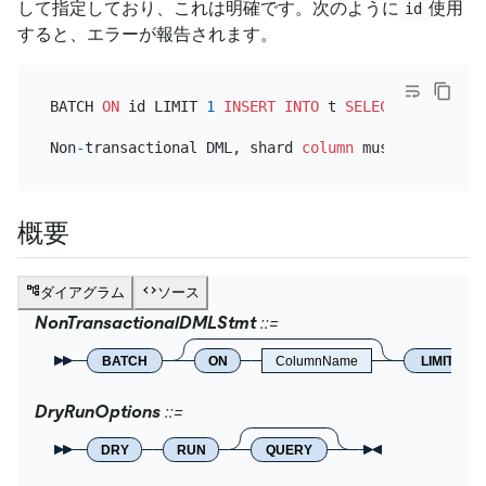
して指定しており、これは明確です。次のように
使用
id
すると、エラーが報告されます。
BATCH 
ON
 id LIMIT 
1
INSERT INTO
 t 
SELECT
 t2.id, t2
Non
-
transactional DML, shard 
column
概要
ダイアグラム
ソース
NonTransactionalDMLStmt
BATCH
ON
ColumnName
LIMIT
DryRunOptions
DRY
RUN
QUERY