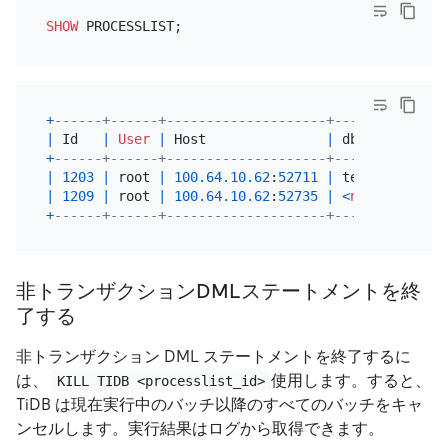
SHOW
+
------+------+--------------------+--------+-----
|
 Id   
|
User
|
 Host               
|
 db     
|
 Comm
+
------+------+--------------------+--------+-----
|
1203
|
 root 
|
100.64
.10
.62
:
52711
|
 test   
|
 Quer
|
1209
|
 root 
|
100.64
.10
.62
:
52735
|
<
null
>
|
 Quer
+
------+------+--------------------+--------+-----
非トランザクションDMLステートメントを終
了する
非トランザクション DML ステートメントを終了するに
は、
使用します。すると、
KILL TIDB <processlist_id>
TiDB は現在実行中のバッチ以降のすべてのバッチをキャ
ンセルします。実行結果はログから取得できます。