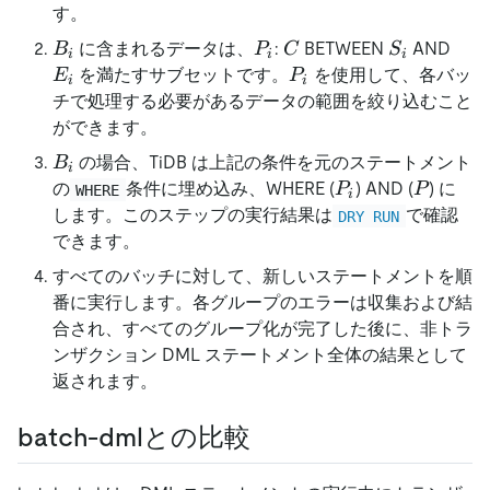
す。
B_i
P_i
C
S_i
E_i
に含まれるデータは、
:
BETWEEN
AND
B
P
C
S
i
i
i
P_i
を満たすサブセットです。
を使用して、各バッ
E
P
i
i
チで処理する必要があるデータの範囲を絞り込むこと
ができます。
B_i
の場合、TiDB は上記の条件を元のステートメント
B
i
P_i
P
の
条件に埋め込み、WHERE (
) AND (
) に
P
P
WHERE
i
します。このステップの実行結果は
で確認
DRY RUN
できます。
すべてのバッチに対して、新しいステートメントを順
番に実行します。各グループのエラーは収集および結
合され、すべてのグループ化が完了した後に、非トラ
ンザクション DML ステートメント全体の結果として
返されます。
batch-dmlとの比較