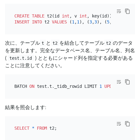
CREATE TABLE
 t2(id 
int
, v 
int
INSERT INTO
 t2 
VALUES
 (
1
,
1
), (
3
,
3
), (
5
,
5
次に、テーブル
と
を結合してテーブル
のデータ
t
t2
t2
を更新します。完全なデータベース名、テーブル名、列名
(
) とともにシャード列を指定する必要がある
test.t.id
ことに注意してください。
BATCH 
ON
 test.t._tidb_rowid LIMIT 
1
UPDATE
 t 
JOIN
 
結果を照会します:
SELECT
*
FROM