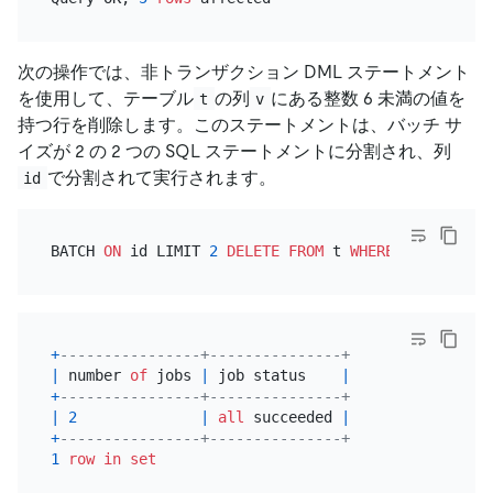
次の操作では、非トランザクション DML ステートメント
を使用して、テーブル
の列
にある整数 6 未満の値を
t
v
持つ行を削除します。このステートメントは、バッチ サ
イズが 2 の 2 つの SQL ステートメントに分割され、列
で分割されて実行されます。
id
BATCH 
ON
 id LIMIT 
2
DELETE
FROM
 t 
WHERE
 v 
<
6
+
----------------+---------------+
|
 number 
of
 jobs 
|
 job status    
|
+
----------------+---------------+
|
2
|
all
 succeeded 
|
+
----------------+---------------+
1
row
in
set