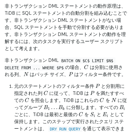
非トランザクション DML ステートメントの動作原理は、
TiDB に SQL ステートメントの自動分割を組み込むことで
す。非トランザクション DML ステートメントがない場
合、SQL ステートメントを手動で分割する必要がありま
す。非トランザクション DML ステートメントの動作を理
解するには、次のタスクを実行するユーザー スクリプト
として考えます。
非トランザクション DML
BATCH ON $C$ LIMIT $N$ 
C
の場合、
は分割に使用さ
C
DELETE FROM ... WHERE $P$
N
P
れる列、
はバッチ サイズ、
はフィルター条件です。
N
P
P
元のステートメントのフィルター条件
と分割用に
P
C
P
指定された列
に従って、TiDB は
を満たすすべ
C
P
C
C
N
ての
を照会します。TiDB はこれらの
を
に従
C
C
N
B_1
…
B_i
ってグループ
に分類します。すべての
B
B
B
1
k
i
\dots
C
S_i
E_i
ごとに、TiDB は最初と最後の
を
と
として
C
S
E
i
i
B_k
保持します。このステップで実行されたクエリ ステ
ートメントは、
を通じて表示できま
DRY RUN QUERY