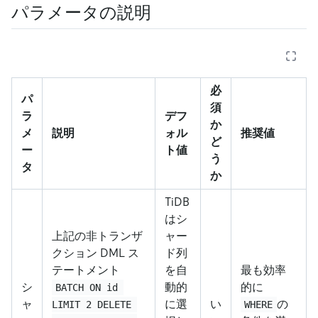
パラメータの説明
必
パ
須
ラ
デフ
か
メ
説明
ォル
推奨値
ど
ー
ト値
う
タ
か
TiDB
はシ
上記の非トランザ
ャー
クション DML ス
ド列
テートメント
を自
最も効率
シ
動的
的に
BATCH ON id 
ャ
に選
い
の
LIMIT 2 DELETE 
WHERE