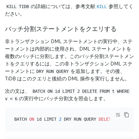
の詳細については、参考文献
参照してく
KILL TIDB
KILL
ださい。
バッチ分割ステートメントをクエリする
非トランザクション DML ステートメントの実行中、ステ
ートメントは内部的に使用され、DML ステートメントを
複数のバッチに分割します。このバッチ分割ステートメン
トをクエリするには、この非トランザクション DML ステ
ートメントに
を追加します。その後、
DRY RUN QUERY
TiDB はこのクエリと後続の DML 操作を実行しません。
次の文は、
BATCH ON id LIMIT 2 DELETE FROM t WHERE 
の実行中にバッチ分割文を照会します。
v < 6
BATCH 
ON
 id LIMIT 
2
 DRY RUN QUERY 
DELETE
FROM
 t 
WH