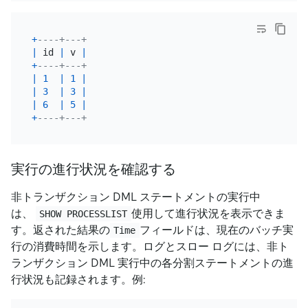
+
----+---+
|
 id 
|
 v 
|
+
----+---+
|
1
|
1
|
|
3
|
3
|
|
6
|
5
|
+
----+---+
実行の進行状況を確認する
非トランザクション DML ステートメントの実行中
は、
使用して進行状況を表示できま
SHOW PROCESSLIST
す。返された結果の
フィールドは、現在のバッチ実
Time
行の消費時間を示します。ログとスロー ログには、非ト
ランザクション DML 実行中の各分割ステートメントの進
行状況も記録されます。例: