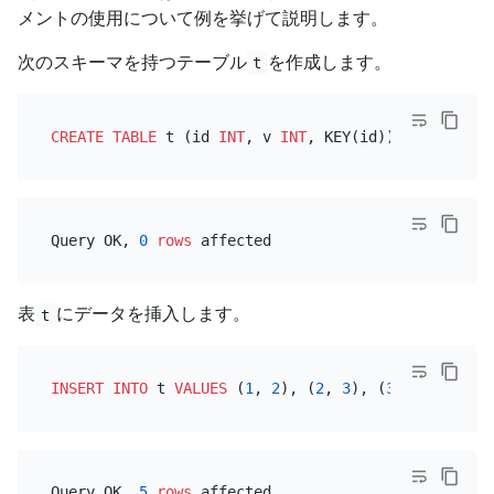
メントの使用について例を挙げて説明します。
次のスキーマを持つテーブル
を作成します。
t
CREATE TABLE
 t (id 
INT
, v 
INT
Query OK, 
0
rows
表
にデータを挿入します。
t
INSERT INTO
 t 
VALUES
 (
1
, 
2
), (
2
, 
3
), (
3
, 
4
), (
4
, 
5
Query OK, 
5
rows