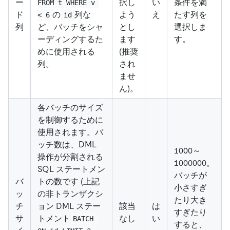
ー
択し
い
条件を満
FROM t WHERE v 
ド
の
列な
よう
え
たす列を
< 6
id
列
ど、バッチをシャ
とし
選択しま
ーディングするた
ます
す。
めに使用される
(推奨
列。
され
ませ
ん)。
各バッチのサイズ
を制御するために
使用されます。バ
ッチ数は、DML
1000～
操作が分割される
1000000。
SQL ステートメン
バッチが
バ
トの数です (上記
小さすぎ
ッ
の非トランザクシ
たり大き
チ
ョン DML ステー
該当
は
すぎたり
サ
トメント
なし
い
BATCH 
すると、