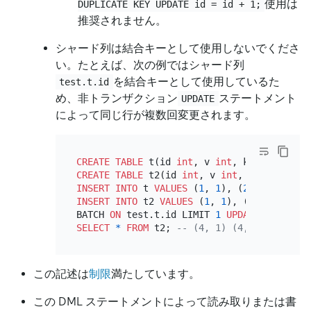
使用は
DUPLICATE KEY UPDATE id = id + 1;
推奨されません。
シャード列は結合キーとして使用しないでくださ
い。たとえば、次の例ではシャード列
を結合キーとして使用しているた
test.t.id
め、非トランザクション
ステートメント
UPDATE
によって同じ行が複数回変更されます。
CREATE TABLE
 t(id 
int
, v 
int
CREATE TABLE
 t2(id 
int
, v 
int
INSERT INTO
 t 
VALUES
 (
1
, 
1
), (
2
, 
2
), (
3
, 
3
INSERT INTO
 t2 
VALUES
 (
1
, 
1
), (
2
, 
2
), (
4
, 
BATCH 
ON
 test.t.id LIMIT 
1
UPDATE
 t 
JOIN
 t
SELECT
*
FROM
 t2; 
-- (4, 1) (4, 2) (4, 4)
この記述は
制限
満たしています。
この DML ステートメントによって読み取りまたは書