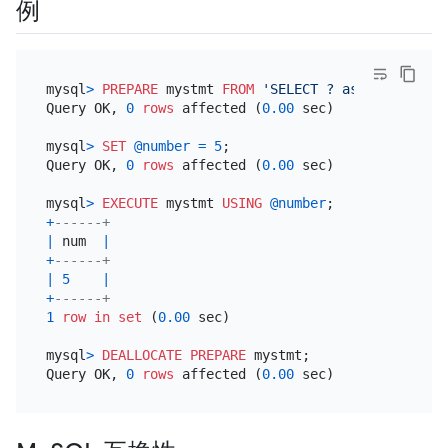
例
mysql
>
PREPARE
 mystmt 
FROM
'SELECT ? as num FROM D
Query OK, 
0
rows
 affected (
0.00
 sec)

mysql
>
SET
@number
=
5
;

Query OK, 
0
rows
 affected (
0.00
 sec)

mysql
>
EXECUTE
 mystmt 
USING
@number
+
------+
|
 num  
|
+
------+
|
5
|
+
------+
1
row
in
set
 (
0.00
 sec)

mysql
>
DEALLOCATE
PREPARE
 mystmt;

Query OK, 
0
rows
 affected (
0.00