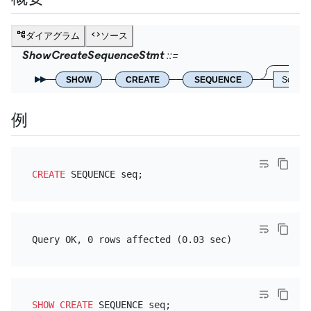
ダイアグラム
ソース
ShowCreateSequenceStmt
SHOW
CREATE
SEQUENCE
Schem
例
CREATE
SHOW
CREATE