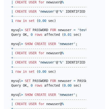
|
CREATE
USER
for
 newuser@
%
+
-------------------------------------------------
|
CREATE
USER
'newuser'
@
'%'
 IDENTIFIED 
WITH
'mysql
+
-------------------------------------------------
1
row
in
set
 (
0.00
 sec)

mysql
>
SET
 PASSWORD 
FOR
 newuser 
=
'test'
;

Query OK, 
0
rows
 affected (
0.01
 sec)

mysql
>
SHOW
CREATE
USER
'newuser'
+
-------------------------------------------------
|
CREATE
USER
for
 newuser@
%
+
-------------------------------------------------
|
CREATE
USER
'newuser'
@
'%'
 IDENTIFIED 
WITH
'mysql
+
-------------------------------------------------
1
row
in
set
 (
0.00
 sec)

mysql
>
SET
 PASSWORD 
FOR
 newuser 
=
 PASSWORD(
'test'
)
Query OK, 
0
rows
 affected (
0.00
 sec)

mysql
>
SHOW
CREATE
USER
'newuser'
+
-------------------------------------------------
|
CREATE
USER
for
 newuser@
%
+
-------------------------------------------------