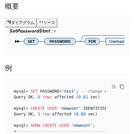
概要
ダイアグラム
ソース
SetPasswordStmt
SET
PASSWORD
FOR
Username
例
mysql
>
SET
 PASSWORD
=
'test'
; 
-- change my password
Query OK, 
0
rows
 affected (
0.01
 sec)

mysql
>
CREATE
USER
'newuser'
 IDENTIFIED 
BY
'test'
;

Query OK, 
1
row
 affected (
0.00
 sec)

mysql
>
SHOW
CREATE
USER
'newuser'
+
-------------------------------------------------