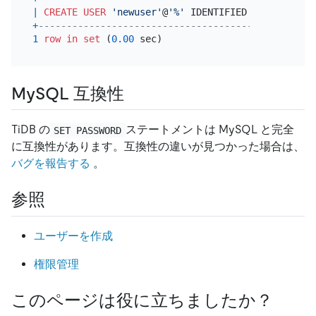
|
CREATE
USER
'newuser'
@
'%'
 IDENTIFIED 
WITH
'mysql
+
-------------------------------------------------
1
row
in
set
 (
0.00
MySQL 互換性
TiDB の
ステートメントは MySQL と完全
SET PASSWORD
に互換性があります。互換性の違いが見つかった場合は、
バグを報告する
。
参照
ユーザーを作成
権限管理
このページは役に立ちましたか？