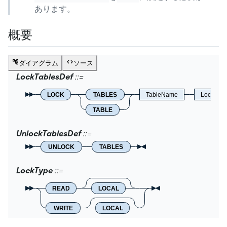
あります。
概要
ダイアグラム
ソース
LockTablesDef
LOCK
TABLES
TableName
LockType
TABLE
UnlockTablesDef
UNLOCK
TABLES
LockType
READ
LOCAL
WRITE
LOCAL