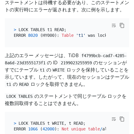
ステートメントは待機する必要があり、このステートメン
トの実行時にエラーが返されます。次に例を示します。
>
 LOCK TABLES t1 READ;

ERROR 
8020
 (HY000): 
Table
't1'
 was locked 
in
 WRITE
上記のエラー メッセージは、TiDB
f4799bcb-cad7-4285-
の ID
のセッションが
8a6d-23d3555173f1
2199023255959
すでにテーブル
の
ロックを保持していることを
t1
WRITE
示しています。したがって、現在のセッションはテーブル
の
ロックを取得できません。
t1
READ
のステートメントで同じテーブル ロックを
LOCK TABLES
複数回取得することはできません。
>
 LOCK TABLES t WRITE, t READ;

ERROR 
1066
 (
42000
): 
Not
unique
table
/
alias: 
't'