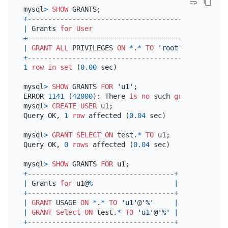
mysql
>
SHOW
+
-------------------------------------------+
|
 Grants 
for
User
|
+
-------------------------------------------+
|
GRANT
ALL
 PRIVILEGES 
ON
*
.
*
TO
'root'
@
'%'
|
+
-------------------------------------------+
1
row
in
set
 (
0.00
 sec)

mysql
>
SHOW
 GRANTS 
FOR
'u1'
;

ERROR 
1141
 (
42000
): There 
is
no
 such 
grant
 defined
mysql
>
CREATE
USER
 u1;

Query OK, 
1
row
 affected (
0.04
 sec)

mysql
>
GRANT
SELECT
ON
 test.
*
TO
 u1;

Query OK, 
0
rows
 affected (
0.04
 sec)

mysql
>
SHOW
 GRANTS 
FOR
+
------------------------------------+
|
 Grants 
for
 u1@
%
|
+
------------------------------------+
|
GRANT
 USAGE 
ON
*
.
*
TO
'u1'
@
'%'
|
|
GRANT
Select
ON
 test.
*
TO
'u1'
@
'%'
|
+
------------------------------------+