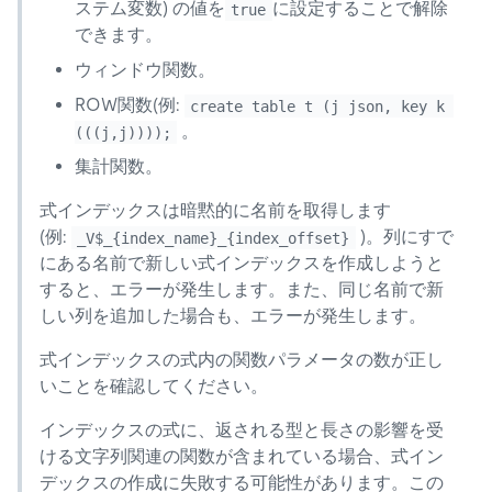
ステム変数) の値を
に設定することで解除
true
できます。
ウィンドウ関数。
ROW関数(例:
create table t (j json, key k 
。
(((j,j))));
集計関数。
式インデックスは暗黙的に名前を取得します
(例:
)。列にすで
_V$_{index_name}_{index_offset}
にある名前で新しい式インデックスを作成しようと
すると、エラーが発生します。また、同じ名前で新
しい列を追加した場合も、エラーが発生します。
式インデックスの式内の関数パラメータの数が正し
いことを確認してください。
インデックスの式に、返される型と長さの影響を受
ける文字列関連の関数が含まれている場合、式イン
デックスの作成に失敗する可能性があります。この