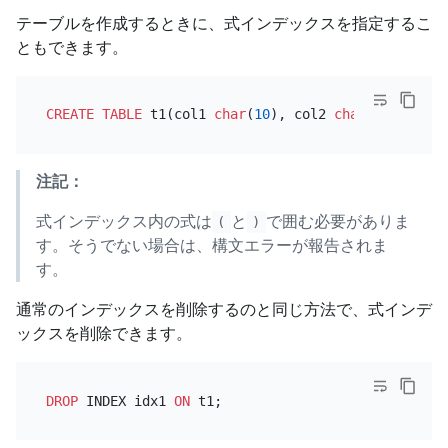
テーブルを作成するときに、式インデックスを指定するこ
ともできます。
CREATE TABLE
 t1(col1 
char
(
10
), col2 
char
(
10
), inde
注記：
式インデックス内の式は
と
で囲む必要がありま
(
)
す。そうでない場合は、構文エラーが報告されま
す。
通常のインデックスを削除するのと同じ方法で、式インデ
ックスを削除できます。
DROP
 INDEX idx1 
ON