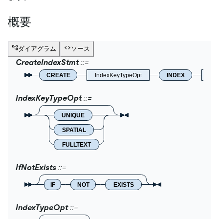
概要
ダイアグラム
ソース
CreateIndexStmt
CREATE
IndexKeyTypeOpt
INDEX
IfNo
IndexKeyTypeOpt
UNIQUE
SPATIAL
FULLTEXT
IfNotExists
IF
NOT
EXISTS
IndexTypeOpt