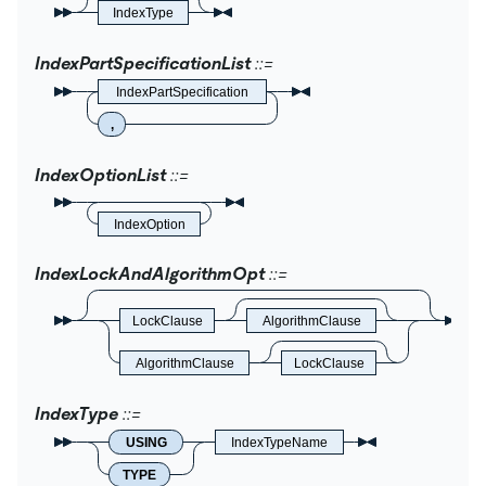
IndexType
IndexPartSpecificationList
IndexPartSpecification
,
IndexOptionList
IndexOption
IndexLockAndAlgorithmOpt
LockClause
AlgorithmClause
AlgorithmClause
LockClause
IndexType
USING
IndexTypeName
TYPE