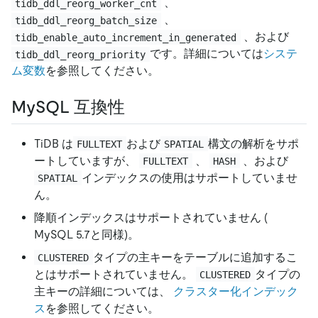
、
tidb_ddl_reorg_worker_cnt
、
tidb_ddl_reorg_batch_size
、および
tidb_enable_auto_increment_in_generated
です。詳細については
システ
tidb_ddl_reorg_priority
ム変数
を参照してください。
MySQL 互換性
TiDB は
および
構文の解析をサポ
FULLTEXT
SPATIAL
ートしていますが、
、
、および
FULLTEXT
HASH
インデックスの使用はサポートしていませ
SPATIAL
ん。
降順インデックスはサポートされていません (
MySQL 5.7と同様)。
タイプの主キーをテーブルに追加するこ
CLUSTERED
とはサポートされていません。
タイプの
CLUSTERED
主キーの詳細については、
クラスター化インデック
ス
を参照してください。