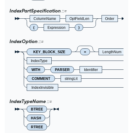
IndexPartSpecification
ColumnName
OptFieldLen
Order
(
Expression
)
IndexOption
KEY_BLOCK_SIZE
=
LengthNum
IndexType
WITH
PARSER
Identifier
COMMENT
stringLit
IndexInvisible
IndexTypeName
BTREE
HASH
RTREE