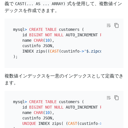
義で
式を使用して、複数値イン
CAST(... AS ... ARRAY)
デックスを作成できます。
mysql
>
CREATE TABLE
 customers (

    id 
BIGINT
NOT NULL
 AUTO_INCREMENT 
PRIMARY KEY
,

    name 
CHAR
(
10
),

    custinfo JSON,

    INDEX zips((
CAST
(custinfo
-
>
'$.zipcode'
AS
 UNSI
複数値インデックスを一意のインデックスとして定義でき
ます。
mysql
>
CREATE TABLE
 customers (

    id 
BIGINT
NOT NULL
 AUTO_INCREMENT 
PRIMARY KEY
,

    name 
CHAR
(
10
),

    custinfo JSON,

UNIQUE
 INDEX zips( (
CAST
(custinfo
-
>
'$.zipcode'