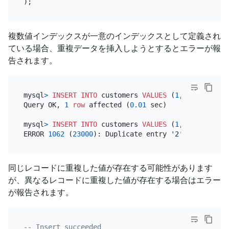
複数値インデックスが一意のインデックスとして定義され
ている場合、重複データを挿入しようとするとエラーが報
告されます。
mysql
>
INSERT INTO
 customers 
VALUES
 (
1
, 
'pingcap'
,
Query OK, 
1
row
 affected (
0.01
 sec)

mysql
>
INSERT INTO
 customers 
VALUES
 (
1
, 
'pingcap'
,
ERROR 
1062
 (
23000
): Duplicate entry 
'2'
for
 key 
'c
同じレコードに重複した値が存在する可能性があります
が、異なるレコードに重複した値が存在する場合はエラー
が報告されます。
-- Insert succeeded