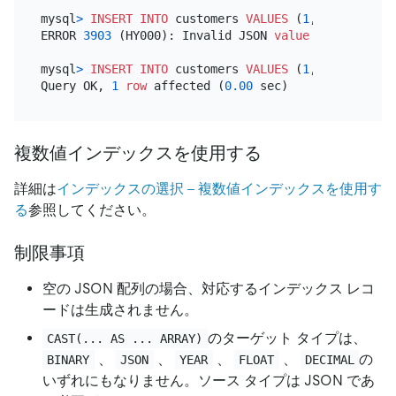
mysql
>
INSERT INTO
 customers 
VALUES
 (
1
, 
'pingcap'
,
ERROR 
3903
 (HY000): Invalid JSON 
value
for
 CAST 
fo
mysql
>
INSERT INTO
 customers 
VALUES
 (
1
, 
'pingcap'
,
Query OK, 
1
row
 affected (
0.00
複数値インデックスを使用する
詳細は
インデックスの選択 - 複数値インデックスを使用す
る
参照してください。
制限事項
空の JSON 配列の場合、対応するインデックス レコ
ードは生成されません。
のターゲット タイプは、
CAST(... AS ... ARRAY)
、
、
、
、
の
BINARY
JSON
YEAR
FLOAT
DECIMAL
いずれにもなりません。ソース タイプは JSON であ