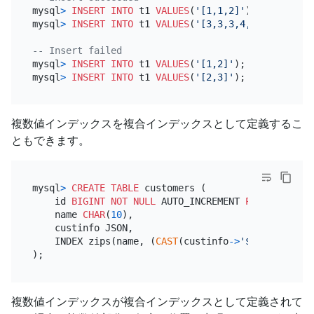
mysql
>
INSERT INTO
 t1 
VALUES
(
'[1,1,2]'
);

mysql
>
INSERT INTO
 t1 
VALUES
(
'[3,3,3,4,4,4]'
);

-- Insert failed
mysql
>
INSERT INTO
 t1 
VALUES
(
'[1,2]'
);

mysql
>
INSERT INTO
 t1 
VALUES
(
'[2,3]'
複数値インデックスを複合インデックスとして定義するこ
ともできます。
mysql
>
CREATE TABLE
 customers (

    id 
BIGINT
NOT NULL
 AUTO_INCREMENT 
PRIMARY KEY
,

    name 
CHAR
(
10
),

    custinfo JSON,

    INDEX zips(name, (
CAST
(custinfo
-
>
'$.zipcode'
A
複数値インデックスが複合インデックスとして定義されて