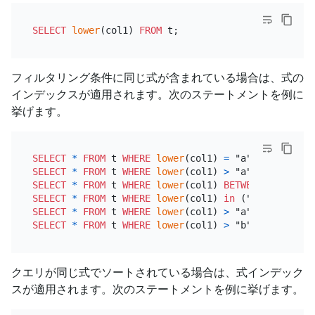
SELECT
lower
(col1) 
FROM
フィルタリング条件に同じ式が含まれている場合は、式の
インデックスが適用されます。次のステートメントを例に
挙げます。
SELECT
*
FROM
 t 
WHERE
lower
(col1) 
=
SELECT
*
FROM
 t 
WHERE
lower
(col1) 
>
SELECT
*
FROM
 t 
WHERE
lower
(col1) 
BETWEEN
 "a" 
AND
SELECT
*
FROM
 t 
WHERE
lower
(col1) 
in
SELECT
*
FROM
 t 
WHERE
lower
(col1) 
>
 "a" 
AND
lower
(
SELECT
*
FROM
 t 
WHERE
lower
(col1) 
>
 "b" 
OR
lower
(c
クエリが同じ式でソートされている場合は、式インデック
スが適用されます。次のステートメントを例に挙げます。