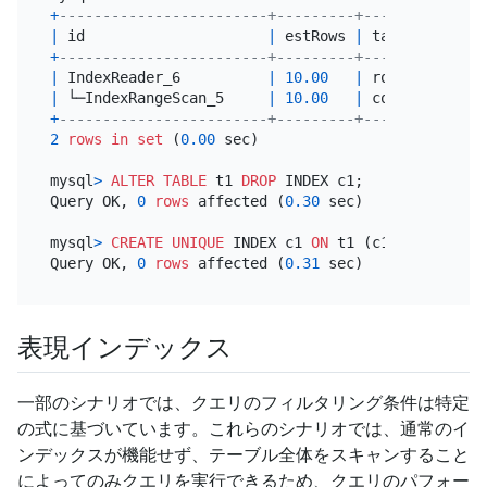
+
------------------------+---------+-----------+--
|
 id                     
|
 estRows 
|
 task      
|
 a
+
------------------------+---------+-----------+--
|
 IndexReader_6          
|
10.00
|
 root      
|
|
 └─IndexRangeScan_5     
|
10.00
|
 cop[tikv] 
|
t
+
------------------------+---------+-----------+--
2
rows
in
set
 (
0.00
 sec)

mysql
>
ALTER TABLE
 t1 
DROP
 INDEX c1;

Query OK, 
0
rows
 affected (
0.30
 sec)

mysql
>
CREATE
UNIQUE
 INDEX c1 
ON
 t1 (c1);

Query OK, 
0
rows
 affected (
0.31
表現インデックス
一部のシナリオでは、クエリのフィルタリング条件は特定
の式に基づいています。これらのシナリオでは、通常のイ
ンデックスが機能せず、テーブル全体をスキャンすること
によってのみクエリを実行できるため、クエリのパフォー