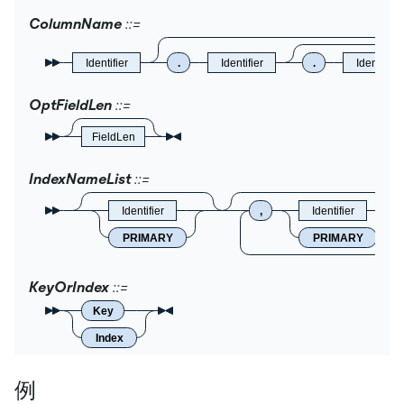
ColumnName
Identifier
.
Identifier
.
Identifier
OptFieldLen
FieldLen
IndexNameList
Identifier
,
Identifier
PRIMARY
PRIMARY
KeyOrIndex
Key
Index
例