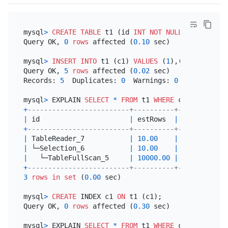
mysql
>
CREATE TABLE
 t1 (id 
INT
NOT NULL
PRIMARY KE
Query OK, 
0
rows
 affected (
0.10
 sec)

mysql
>
INSERT INTO
 t1 (c1) 
VALUES
 (
1
),(
2
),(
3
),(
4
),
Query OK, 
5
rows
 affected (
0.02
 sec)

Records: 
5
  Duplicates: 
0
  Warnings: 
0
mysql
>
 EXPLAIN 
SELECT
*
FROM
 t1 
WHERE
 c1 
=
3
+
-------------------------+----------+-----------+
|
 id                      
|
 estRows  
|
 task      
|
+
-------------------------+----------+-----------+
|
 TableReader_7           
|
10.00
|
 root      
|
|
 └─Selection_6           
|
10.00
|
 cop[tikv] 
|
|
   └─TableFullScan_5     
|
10000.00
|
 cop[tikv] 
|
+
-------------------------+----------+-----------+
3
rows
in
set
 (
0.00
 sec)

mysql
>
CREATE
 INDEX c1 
ON
 t1 (c1);

Query OK, 
0
rows
 affected (
0.30
 sec)

mysql
>
 EXPLAIN 
SELECT
*
FROM
 t1 
WHERE
 c1 
=
3