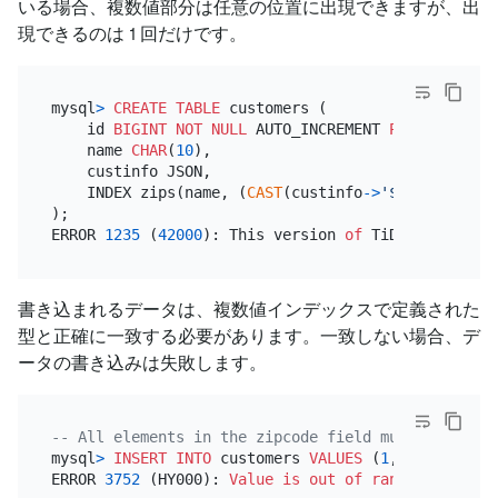
いる場合、複数値部分は任意の位置に出現できますが、出
現できるのは 1 回だけです。
mysql
>
CREATE TABLE
 customers (

    id 
BIGINT
NOT NULL
 AUTO_INCREMENT 
PRIMARY KEY
,

    name 
CHAR
(
10
),

    custinfo JSON,

    INDEX zips(name, (
CAST
(custinfo
-
>
'$.zipcode'
A
);

ERROR 
1235
 (
42000
): This version 
of
 TiDB doesn
't y
書き込まれるデータは、複数値インデックスで定義された
型と正確に一致する必要があります。一致しない場合、デ
ータの書き込みは失敗します。
-- All elements in the zipcode field must be the U
mysql
>
INSERT INTO
 customers 
VALUES
 (
1
, 
'pingcap'
,
ERROR 
3752
 (HY000): 
Value
is
out
of
range
for
 expr