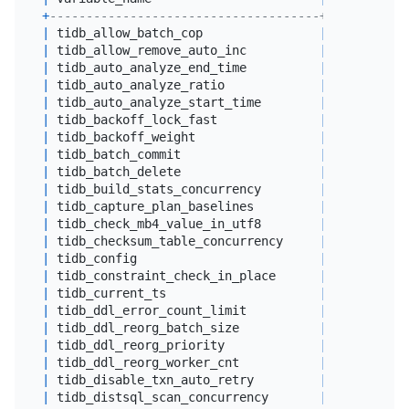
+
-------------------------------------+-----------
|
 tidb_allow_batch_cop                
|
0
|
 tidb_allow_remove_auto_inc          
|
0
|
 tidb_auto_analyze_end_time          
|
23
:
59
+
000
|
 tidb_auto_analyze_ratio             
|
0.5
|
 tidb_auto_analyze_start_time        
|
00
:
00
+
000
|
 tidb_backoff_lock_fast              
|
100
|
 tidb_backoff_weight                 
|
2
|
 tidb_batch_commit                   
|
0
|
 tidb_batch_delete                   
|
0
|
 tidb_build_stats_concurrency        
|
4
|
 tidb_capture_plan_baselines         
|
 off       
|
 tidb_check_mb4_value_in_utf8        
|
1
|
 tidb_checksum_table_concurrency     
|
4
|
 tidb_config                         
|
|
 tidb_constraint_check_in_place      
|
0
|
 tidb_current_ts                     
|
0
|
 tidb_ddl_error_count_limit          
|
512
|
 tidb_ddl_reorg_batch_size           
|
256
|
 tidb_ddl_reorg_priority             
|
 PRIORITY_L
|
 tidb_ddl_reorg_worker_cnt           
|
4
|
 tidb_disable_txn_auto_retry         
|
1
|
 tidb_distsql_scan_concurrency       
|
15