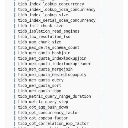
|
 tidb_index_lookup_concurrency       
|
4
|
 tidb_index_lookup_join_concurrency  
|
4
|
 tidb_index_lookup_size              
|
20000
|
 tidb_index_serial_scan_concurrency  
|
1
|
 tidb_init_chunk_size                
|
32
|
 tidb_isolation_read_engines         
|
 tikv, tifl
|
 tidb_low_resolution_tso             
|
0
|
 tidb_max_chunk_size                 
|
1024
|
 tidb_max_delta_schema_count         
|
1024
|
 tidb_mem_quota_hashjoin             
|
3435973836
|
 tidb_mem_quota_indexlookupjoin      
|
3435973836
|
 tidb_mem_quota_indexlookupreader    
|
3435973836
|
 tidb_mem_quota_mergejoin            
|
3435973836
|
 tidb_mem_quota_nestedloopapply      
|
3435973836
|
 tidb_mem_quota_query                
|
1073741824
|
 tidb_mem_quota_sort                 
|
3435973836
|
 tidb_mem_quota_topn                 
|
3435973836
|
 tidb_metric_query_range_duration    
|
60
|
 tidb_metric_query_step              
|
60
|
 tidb_opt_agg_push_down              
|
0
|
 tidb_opt_concurrency_factor         
|
3
|
 tidb_opt_copcpu_factor              
|
3
|
 tidb_opt_correlation_exp_factor     
|
1