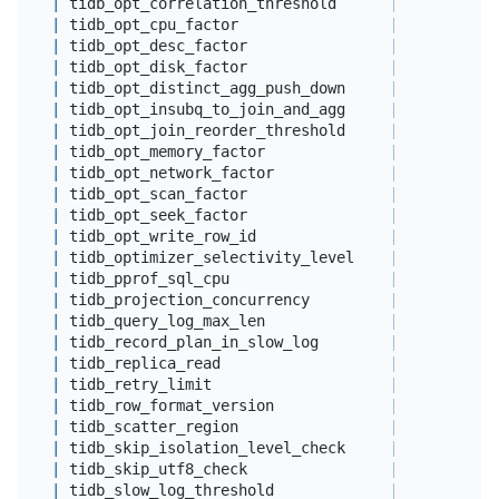
|
 tidb_opt_correlation_threshold      
|
0.9
|
 tidb_opt_cpu_factor                 
|
3
|
 tidb_opt_desc_factor                
|
3
|
 tidb_opt_disk_factor                
|
1.5
|
 tidb_opt_distinct_agg_push_down     
|
0
|
 tidb_opt_insubq_to_join_and_agg     
|
1
|
 tidb_opt_join_reorder_threshold     
|
0
|
 tidb_opt_memory_factor              
|
0.001
|
 tidb_opt_network_factor             
|
1
|
 tidb_opt_scan_factor                
|
1.5
|
 tidb_opt_seek_factor                
|
20
|
 tidb_opt_write_row_id               
|
0
|
 tidb_optimizer_selectivity_level    
|
0
|
 tidb_pprof_sql_cpu                  
|
0
|
 tidb_projection_concurrency         
|
4
|
 tidb_query_log_max_len              
|
4096
|
 tidb_record_plan_in_slow_log        
|
1
|
 tidb_replica_read                   
|
 leader    
|
 tidb_retry_limit                    
|
10
|
 tidb_row_format_version             
|
2
|
 tidb_scatter_region                 
|
0
|
 tidb_skip_isolation_level_check     
|
0
|
 tidb_skip_utf8_check                
|
0
|
 tidb_slow_log_threshold             
|
300