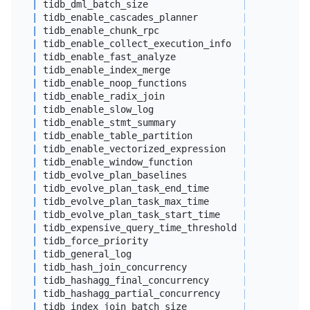
|
 tidb_dml_batch_size                 
|
20000
|
 tidb_enable_cascades_planner        
|
0
|
 tidb_enable_chunk_rpc               
|
1
|
 tidb_enable_collect_execution_info  
|
1
|
 tidb_enable_fast_analyze            
|
0
|
 tidb_enable_index_merge             
|
0
|
 tidb_enable_noop_functions          
|
0
|
 tidb_enable_radix_join              
|
0
|
 tidb_enable_slow_log                
|
1
|
 tidb_enable_stmt_summary            
|
1
|
 tidb_enable_table_partition         
|
on
|
 tidb_enable_vectorized_expression   
|
1
|
 tidb_enable_window_function         
|
1
|
 tidb_evolve_plan_baselines          
|
 off       
|
 tidb_evolve_plan_task_end_time      
|
23
:
59
+
000
|
 tidb_evolve_plan_task_max_time      
|
600
|
 tidb_evolve_plan_task_start_time    
|
00
:
00
+
000
|
 tidb_expensive_query_time_threshold 
|
60
|
 tidb_force_priority                 
|
 NO_PRIORIT
|
 tidb_general_log                    
|
0
|
 tidb_hash_join_concurrency          
|
5
|
 tidb_hashagg_final_concurrency      
|
4
|
 tidb_hashagg_partial_concurrency    
|
4
|
 tidb_index_join_batch_size          
|
25000