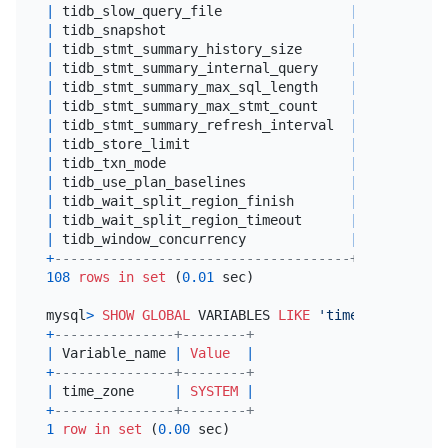
|
 tidb_slow_query_file                
|
 tidb
-
slow.
|
 tidb_snapshot                       
|
|
 tidb_stmt_summary_history_size      
|
24
|
 tidb_stmt_summary_internal_query    
|
0
|
 tidb_stmt_summary_max_sql_length    
|
4096
|
 tidb_stmt_summary_max_stmt_count    
|
3000
|
 tidb_stmt_summary_refresh_interval  
|
1800
|
 tidb_store_limit                    
|
0
|
 tidb_txn_mode                       
|
|
 tidb_use_plan_baselines             
|
on
|
 tidb_wait_split_region_finish       
|
1
|
 tidb_wait_split_region_timeout      
|
300
|
 tidb_window_concurrency             
|
4
+
-------------------------------------+-----------
108
rows
in
set
 (
0.01
 sec)

mysql
>
SHOW
GLOBAL
 VARIABLES 
LIKE
'time_zone%'
+
---------------+--------+
|
 Variable_name 
|
Value
|
+
---------------+--------+
|
 time_zone     
|
SYSTEM
|
+
---------------+--------+
1
row
in
set
 (
0.00