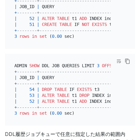
+
--------+----------------------------------------
|
 JOB_ID 
|
 QUERY                                  
+
--------+----------------------------------------
|
52
|
ALTER TABLE
 t1 
ADD
 INDEX index1 (col1) 
|
51
|
CREATE TABLE
 IF 
NOT
EXISTS
 t1 (id 
INT
N
+
--------+----------------------------------------
3
rows
in
set
 (
0.00
ADMIN 
SHOW
 DDL JOB QUERIES LIMIT 
3
OFFSET
4
;  # Re
+
--------+----------------------------------------
|
 JOB_ID 
|
 QUERY                                  
+
--------+----------------------------------------
|
54
|
DROP
TABLE
 IF 
EXISTS
 t3                
|
53
|
ALTER TABLE
 t1 
DROP
 INDEX index1       
|
52
|
ALTER TABLE
 t1 
ADD
 INDEX index1 (col1) 
+
--------+----------------------------------------
3
rows
in
set
 (
0.00
DDL履歴ジョブキューで任意に指定した結果の範囲内