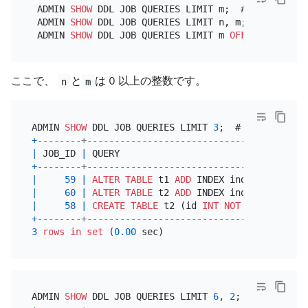
 ADMIN 
SHOW
 DDL JOB QUERIES LIMIT m;  # Retrieve 
f
 ADMIN 
SHOW
 DDL JOB QUERIES LIMIT n, m;  # Retriev
 ADMIN 
SHOW
 DDL JOB QUERIES LIMIT m 
OFFSET
 n;  # R
ここで、
と
は 0 以上の整数です。
n
m
ADMIN 
SHOW
 DDL JOB QUERIES LIMIT 
3
;  # Retrieve 
fi
+
--------+----------------------------------------
|
 JOB_ID 
|
 QUERY                                  
+
--------+----------------------------------------
|
59
|
ALTER TABLE
 t1 
ADD
 INDEX index2 (col2) 
|
60
|
ALTER TABLE
 t2 
ADD
 INDEX index1 (col1) 
|
58
|
CREATE TABLE
 t2 (id 
INT
NOT NULL
PRIMAR
+
--------+----------------------------------------
3
rows
in
set
 (
0.00
ADMIN 
SHOW
 DDL JOB QUERIES LIMIT 
6
, 
2
;  # Retrieve