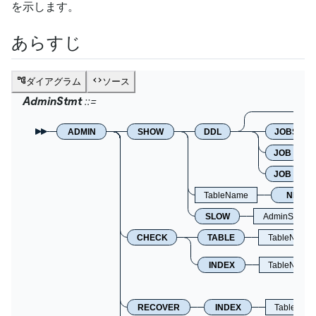
を示します。
あらすじ
ダイアグラム
ソース
AdminStmt
ADMIN
SHOW
DDL
JOBS
JOB
JOB
TableName
NEXT_
SLOW
AdminShowS
CHECK
TABLE
TableNameL
INDEX
TableName
RECOVER
INDEX
TableNam