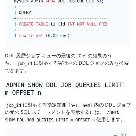
mysql
>
 ADMIN 
SHOW
 DDL JOB QUERIES 
51
+
-------------------------------------------------
|
 QUERY                                           
+
-------------------------------------------------
|
CREATE TABLE
 t1 (id 
INT
NOT NULL
PRIMARY KEY
 aut
+
-------------------------------------------------
1
row
in
set
 (
0.02
DDL 履歴ジョブ キューの最後の 10 件の結果のう
ち、
に対応する実行中の DDL ジョブのみを検索
job_id
できます。
ADMIN SHOW DDL JOB QUERIES LIMIT 
m OFFSET n
に対応する指定範囲
内の DDL ジョブ
job_id
[n+1, n+m]
の元の SQL ステートメントを表示するには、
ADMIN 
使用します。
SHOW DDL JOB QUERIES LIMIT m OFFSET n