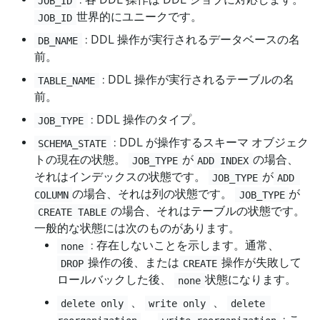
JOB_ID
世界的にユニークです。
JOB_ID
: DDL 操作が実行されるデータベースの名
DB_NAME
前。
: DDL 操作が実行されるテーブルの名
TABLE_NAME
前。
: DDL 操作のタイプ。
JOB_TYPE
: DDL が操作するスキーマ オブジェク
SCHEMA_STATE
トの現在の状態。
が
の場合、
JOB_TYPE
ADD INDEX
それはインデックスの状態です。
が
JOB_TYPE
ADD 
の場合、それは列の状態です。
が
COLUMN
JOB_TYPE
の場合、それはテーブルの状態です。
CREATE TABLE
一般的な状態には次のものがあります。
: 存在しないことを示します。通常、
none
操作の後、または
操作が失敗して
DROP
CREATE
ロールバックした後、
状態になります。
none
、
、
delete only
write only
delete 
、
: こ