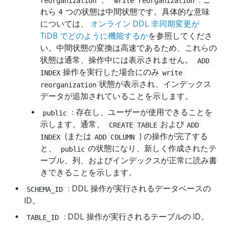
reorganization
write reorganization
れら 4 つの状態は中間状態です。具体的な意味
については、
オンライン DDL 非同期変更が
TiDB でどのように機能するか
を参照してくださ
い。中間状態の変換は高速であるため、これらの
状態は通常、操作中には表示されません。
ADD 
操作を実行した場合にのみ
INDEX
write 
状態が表示され、インデックス
reorganization
データが追加されていることを示します。
: 存在し、ユーザーが使用できることを
public
示します。通常、
および
CREATE TABLE
ADD 
(または
) の操作が完了する
INDEX
ADD COLUMN
と、
の状態になり、新しく作成されたテ
public
ーブル、列、およびインデックスが正常に読み書
きできることを示します。
: DDL 操作が実行されるデータベースの
SCHEMA_ID
ID。
: DDL 操作が実行されるテーブルの ID。
TABLE_ID