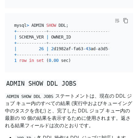
mysql
>
 ADMIN 
SHOW
+
------------+------------------------------------
|
 SCHEMA_VER 
|
 OWNER_ID                           
+
------------+------------------------------------
|
26
|
2
d1982af
-
fa63
-43
ad
-
a3d5
-73710683
cc6
+
------------+------------------------------------
1
row
in
set
 (
0.00
ADMIN SHOW DDL JOBS
ステートメントは、現在の DDL ジ
ADMIN SHOW DDL JOBS
ョブ キュー内のすべての結果 (実行中およびキューイング
中のタスクを含む) と、完了した DDL ジョブ キュー内の
最新の 10 個の結果を表示するために使用されます。返さ
れる結果フィールドは次のとおりです。
: 各 DDL 操作は DDL ジョブに対応します。