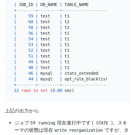
|
 JOB_ID 
|
 DB_NAME 
|
 TABLE_NAME         
|
 JOB_TYPE
+
--------+---------+--------------------+---------
|
59
|
 test    
|
 t1                 
|
add
 inde
|
60
|
 test    
|
 t2                 
|
add
 inde
|
58
|
 test    
|
 t2                 
|
create t
|
56
|
 test    
|
 t1                 
|
create t
|
54
|
 test    
|
 t1                 
|
drop
tab
|
53
|
 test    
|
 t1                 
|
drop
 ind
|
52
|
 test    
|
 t1                 
|
add
 inde
|
51
|
 test    
|
 t1                 
|
create t
|
49
|
 test    
|
 t1                 
|
drop
tab
|
48
|
 test    
|
 t1                 
|
create t
|
46
|
 mysql   
|
 stats_extended     
|
create t
|
44
|
 mysql   
|
 opt_rule_blacklist 
|
create t
+
--------+---------+--------------------+---------
12
rows
in
set
 (
0.00
上記の出力から:
ジョブ 59
現在進行中です (
)。スキ
running
STATE
ーマの状態は現在
ですが、タ
write reorganization