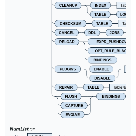
CLEANUP
INDEX
TableNa
TABLE
LOCK
CHECKSUM
TABLE
TableNa
CANCEL
DDL
JOBS
N
RELOAD
EXPR_PUSHDOWN_B
OPT_RULE_BLACKLIS
BINDINGS
PLUGINS
ENABLE
Plug
DISABLE
REPAIR
TABLE
TableName
FLUSH
BINDINGS
CAPTURE
EVOLVE
NumList