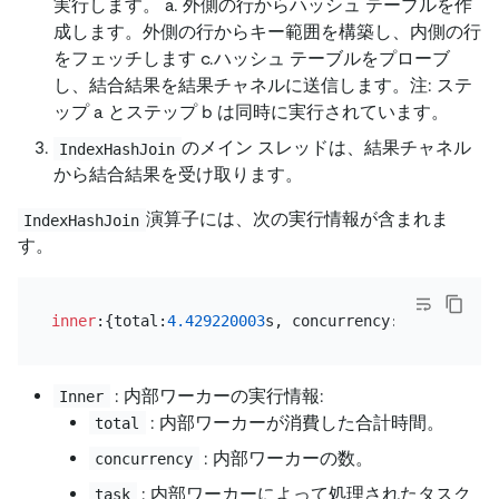
実行します。 a. 外側の行からハッシュ テーブルを作
成します。外側の行からキー範囲を構築し、内側の行
をフェッチします c.ハッシュ テーブルをプローブ
し、結合結果を結果チャネルに送信します。注: ステ
ップ a とステップ b は同時に実行されています。
のメイン スレッドは、結果チャネル
IndexHashJoin
から結合結果を受け取ります。
演算子には、次の実行情報が含まれま
IndexHashJoin
す。
inner
:{total:
4.429220003
s, concurrency:
5
, task:
17
,
: 内部ワーカーの実行情報:
Inner
: 内部ワーカーが消費した合計時間。
total
: 内部ワーカーの数。
concurrency
: 内部ワーカーによって処理されたタスク
task