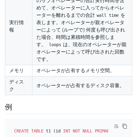
のサブオペレーターの合計実行時間を含
めて、オペレーターに入ってからオペレ
ーターを離れるまでの合計
を
wall time
実行情
表します。オペレーターが親オペレータ
報
ーによって (ループで) 何度も呼び出され
た場合、時間は累積時間を参照しま
す。
は、現在のオペレーターが親
loops
オペレーターによって呼び出された回数
です。
メモリ
オペレータが占有するメモリ空間。
ディス
オペレーターが占有するディスク容量。
ク
例
CREATE TABLE
 t1 (id 
INT
NOT NULL
PRIMARY KEY
 AUTO_