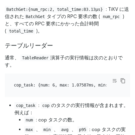
: TiKV に送
BatchGet:{num_rpc:2, total_time:83.13µs}
信された
タイプの RPC 要求の数 (
)
BatchGet
num_rpc
と、すべての RPC 要求にかかった合計時間
(
)。
total_time
テーブルリーダー
通常、
演算子の実行情報は次のとおりで
TableReader
す。
:
のタスクの実行情報が含まれます。
cop_task
cop
例えば：
: cop タスクの数。
num
、
、
、
: cop タスクの実
max
min
avg
p95