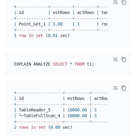
+
-------------+---------+---------+------+--------
|
 id          
|
 estRows 
|
 actRows 
|
 task 
|
 access 
+
-------------+---------+---------+------+--------
|
 Point_Get_1 
|
1.00
|
1
|
 root 
|
table
:t
+
-------------+---------+---------+------+--------
1
row
in
set
 (
0.01
EXPLAIN ANALYZE 
SELECT
*
FROM
+
-------------------+----------+---------+--------
|
 id                
|
 estRows  
|
 actRows 
|
 task   
+
-------------------+----------+---------+--------
|
 TableReader_5     
|
10000.00
|
3
|
 root   
|
 └─TableFullScan_4 
|
10000.00
|
3
|
 cop[tik
+
-------------------+----------+---------+--------
2
rows
in
set
 (
0.00