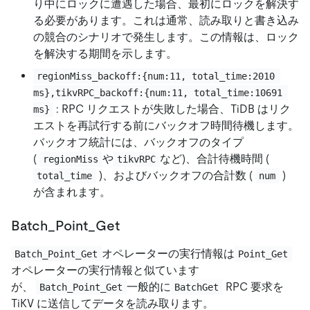
り中にロックに遭遇した場合、最初にロックを解決す
る必要があります。これは通常、読み取りと書き込み
の競合のシナリオで発生します。この情報は、ロック
を解決する期間を示します。
regionMiss_backoff:{num:11, total_time:2010 
ms},tikvRPC_backoff:{num:11, total_time:10691 
: RPC リクエストが失敗した場合、TiDB はリク
ms}
エストを再試行する前にバックオフ時間待機します。
バックオフ統計には、バックオフのタイプ
(
や
など)、合計待機時間 (
regionMiss
tikvRPC
)、およびバックオフの合計数 (
)
total_time
num
が含まれます。
Batch_Point_Get
オペレーターの実行情報は
Batch_Point_Get
Point_Get
オペレーターの実行情報と似ています
が、
一般的に
RPC 要求を
Batch_Point_Get
BatchGet
TiKV に送信してデータを読み取ります。