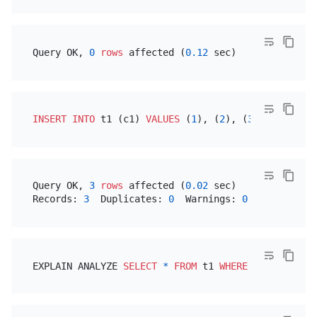
Query OK, 
0
rows
 affected (
0.12
INSERT INTO
 t1 (c1) 
VALUES
 (
1
), (
2
), (
3
Query OK, 
3
rows
 affected (
0.02
 sec)

Records: 
3
  Duplicates: 
0
  Warnings: 
0
EXPLAIN ANALYZE 
SELECT
*
FROM
 t1 
WHERE
 id 
=
1