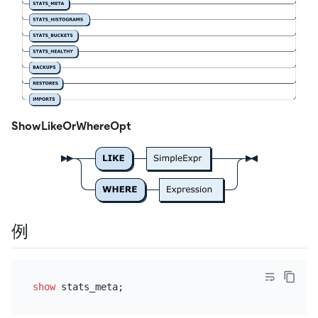
ShowLikeOrWhereOpt
例
show