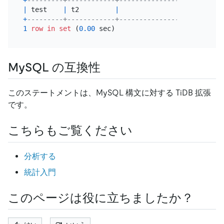
|
 test    
|
 t2         
|
|
2020
-05
-
+
---------+------------+----------------+---------
1
row
in
set
 (
0.00
MySQL の互換性
このステートメントは、MySQL 構文に対する TiDB 拡張
です。
こちらもご覧ください
分析する
統計入門
このページは役に立ちましたか？