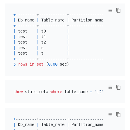
+
---------+------------+----------------+---------
|
 Db_name 
|
 Table_name 
|
 Partition_name 
|
 Update_t
+
---------+------------+----------------+---------
|
 test    
|
 t0         
|
|
2020
-05
-
|
 test    
|
 t1         
|
|
2020
-05
-
|
 test    
|
 t2         
|
|
2020
-05
-
|
 test    
|
 s          
|
|
2020
-05
-
|
 test    
|
 t          
|
|
2020
-05
-
+
---------+------------+----------------+---------
5
rows
in
set
 (
0.00
show
 stats_meta 
where
 table_name 
=
't2'
+
---------+------------+----------------+---------
|
 Db_name 
|
 Table_name 
|
 Partition_name 
|
 Update_t
+
---------+------------+----------------+---------