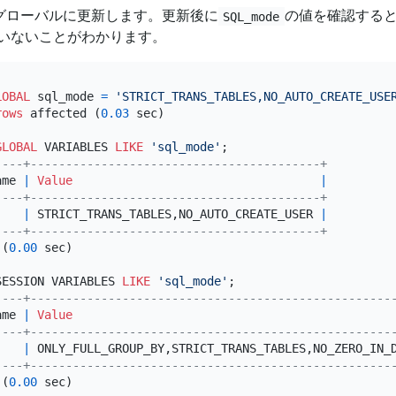
グローバルに更新します。更新後に
の値を確認する
SQL_mode
いないことがわかります。
LOBAL
 sql_mode 
=
'STRICT_TRANS_TABLES,NO_AUTO_CREATE_USE
rows
 affected (
0.03
 sec)

GLOBAL
 VARIABLES 
LIKE
'sql_mode'
----+-----------------------------------------+
ame 
|
Value
|
----+-----------------------------------------+
    
|
 STRICT_TRANS_TABLES,NO_AUTO_CREATE_USER 
|
----+-----------------------------------------+
 (
0.00
 sec)

SESSION VARIABLES 
LIKE
'sql_mode'
----+---------------------------------------------------
ame 
|
Value
----+---------------------------------------------------
    
|
 ONLY_FULL_GROUP_BY,STRICT_TRANS_TABLES,NO_ZERO_IN_
----+---------------------------------------------------
 (
0.00