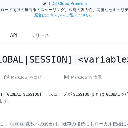
📣
TiDB Cloud Premium
クロード向けの無制限のスケーリング、即時の弾力性、高度なセキュリ
原文はこちらからご覧ください。
API
リリース
LOBAL|SESSION]
<
variable
Markdownをコピー
Markdownで表示
、スコープが
または
の
ET [GLOBAL|SESSION]
SESSION
GLOBAL
します。
様に、
変数への変更は、既存の接続にもローカル接続に
GLOBAL