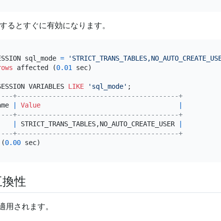
するとすぐに有効になります。
ESSION sql_mode 
=
'STRICT_TRANS_TABLES,NO_AUTO_CREATE_US
rows
 affected (
0.01
 sec)

SESSION VARIABLES 
LIKE
'sql_mode'
----+-----------------------------------------+
ame 
|
Value
|
----+-----------------------------------------+
    
|
 STRICT_TRANS_TABLES,NO_AUTO_CREATE_USER 
|
----+-----------------------------------------+
 (
0.00
互換性
適用されます。