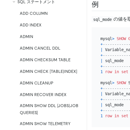
SQL ステートメント
例
ADD COLUMN
の値を
sql_mode
ADD INDEX
ADMIN
mysql
>
SHOW
+
-----------
ADMIN CANCEL DDL
|
 Variable_n
+
-----------
ADMIN CHECKSUM TABLE
|
 sql_mode  
+
-----------
ADMIN CHECK [TABLE|INDEX]
1
row
in
set
mysql
>
SHOW
 
ADMIN CLEANUP
+
-----------
|
 Variable_n
ADMIN RECOVER INDEX
+
-----------
|
 sql_mode  
ADMIN SHOW DDL [JOBS|JOB
+
-----------
QUERIES]
1
row
in
set
ADMIN SHOW TELEMETRY