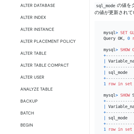
の値を
ALTER DATABASE
sql_mode
の値が更新されて
ALTER INDEX
ALTER INSTANCE
mysql
>
SET
G
Query OK, 
0
ALTER PLACEMENT POLICY
mysql
>
SHOW
ALTER TABLE
+
-----------
|
 Variable_n
ALTER TABLE COMPACT
+
-----------
|
 sql_mode  
ALTER USER
+
-----------
1
row
in
set
ANALYZE TABLE
mysql
>
SHOW
 
+
-----------
BACKUP
|
 Variable_n
+
-----------
BATCH
|
 sql_mode  
+
-----------
BEGIN
1
row
in
set