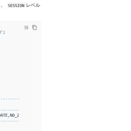
と、
レベル
SESSION
R'
;

--------------------------------------------------------
--------------------------------------------------------
DATE,NO_ZERO_DATE,ERROR_FOR_DIVISION_BY_ZERO,NO_AUTO_CRE
--------------------------------------------------------