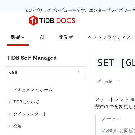
 はパブリックプレビュー中です。エンタープライズワー
製品
AI
開発者
ベストプラクティス
TiDB Self-Managed
SET 
[G
v6.5
貢献
ドキュメント ホーム
ステートメント
S
TiDBについて
数の 1 つを変更
クイックスタート
ノート：
発展
MySQL と同