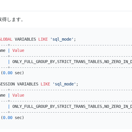
取得します。
GLOBAL
 VARIABLES 
LIKE
'sql_mode'
----+---------------------------------------------------
ame 
|
Value
----+---------------------------------------------------
    
|
 ONLY_FULL_GROUP_BY,STRICT_TRANS_TABLES,NO_ZERO_IN_
----+---------------------------------------------------
 (
0.00
 sec)

SESSION VARIABLES 
LIKE
'sql_mode'
----+---------------------------------------------------
ame 
|
Value
----+---------------------------------------------------
    
|
 ONLY_FULL_GROUP_BY,STRICT_TRANS_TABLES,NO_ZERO_IN_
----+---------------------------------------------------
 (
0.00