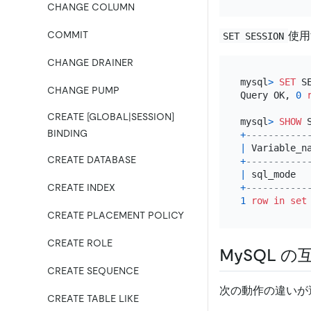
CHANGE COLUMN
使用
COMMIT
SET SESSION
CHANGE DRAINER
mysql
>
SET
 S
CHANGE PUMP
Query OK, 
0
CREATE [GLOBAL|SESSION]
mysql
>
SHOW
 
BINDING
+
-----------
|
 Variable_n
CREATE DATABASE
+
-----------
|
 sql_mode  
CREATE INDEX
+
-----------
1
row
in
set
CREATE PLACEMENT POLICY
CREATE ROLE
MySQL の
CREATE SEQUENCE
次の動作の違いが
CREATE TABLE LIKE