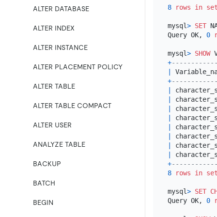
8
rows
in
se
ALTER DATABASE
mysql
>
SET
 NA
ALTER INDEX
Query OK, 
0
ALTER INSTANCE
mysql
>
SHOW
 
+
-----------
ALTER PLACEMENT POLICY
|
 Variable_n
+
-----------
ALTER TABLE
|
 character_
|
 character_
ALTER TABLE COMPACT
|
 character_
|
 character_
ALTER USER
|
 character_
|
 character_
ANALYZE TABLE
|
 character_
|
 character_
+
-----------
BACKUP
8
rows
in
se
BATCH
mysql
>
SET
C
Query OK, 
0
BEGIN