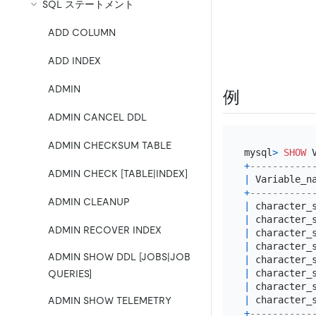
SQL ステートメント
ADD COLUMN
ADD INDEX
ADMIN
例
ADMIN CANCEL DDL
ADMIN CHECKSUM TABLE
mysql
>
SHOW
 
+
-----------
ADMIN CHECK [TABLE|INDEX]
|
 Variable_n
+
-----------
ADMIN CLEANUP
|
 character_
|
 character_
ADMIN RECOVER INDEX
|
 character_
|
 character_
ADMIN SHOW DDL [JOBS|JOB
|
 character_
|
 character_
QUERIES]
|
 character_
|
 character_
ADMIN SHOW TELEMETRY
+
-----------