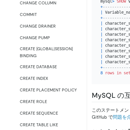
mysql
>
SHOW
 
CHANGE COLUMN
+
-----------
|
 Variable_n
COMMIT
+
-----------
|
 character_
CHANGE DRAINER
|
 character_
|
 character_
CHANGE PUMP
|
 character_
|
 character_
CREATE [GLOBAL|SESSION]
|
 character_
BINDING
|
 character_
|
 character_
CREATE DATABASE
+
-----------
8
rows
in
se
CREATE INDEX
CREATE PLACEMENT POLICY
MySQL の
CREATE ROLE
このステートメン
CREATE SEQUENCE
GitHub で
問題を
CREATE TABLE LIKE