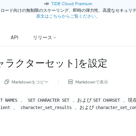
📣
TiDB Cloud Premium
クロード向けの無制限のスケーリング、即時の弾力性、高度なセキュリ
原文はこちらからご覧ください。
API
リリース
キャラクターセット]
を設定
Markdownをコピー
Markdownで表示
、
、および
、現
ET NAMES
SET CHARACTER SET
SET CHARSET
、
、および
lient
character_set_results
character_set_co