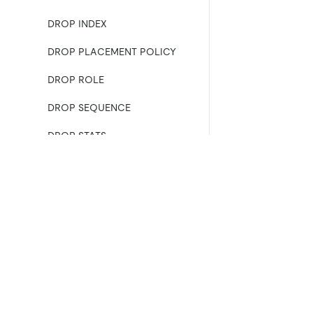
DROP INDEX
DROP PLACEMENT POLICY
DROP ROLE
DROP SEQUENCE
DROP STATS
DROP TABLE
DROP USER
製品
エコシステム
TiDB Cloud Starter
TiKV
DROP VIEW
TiDB Cloud Dedicated
TiFlash
EXECUTE
TiDB Self-Managed
OSS Insight
価格
EXPLAIN ANALYZE
EXPLAIN