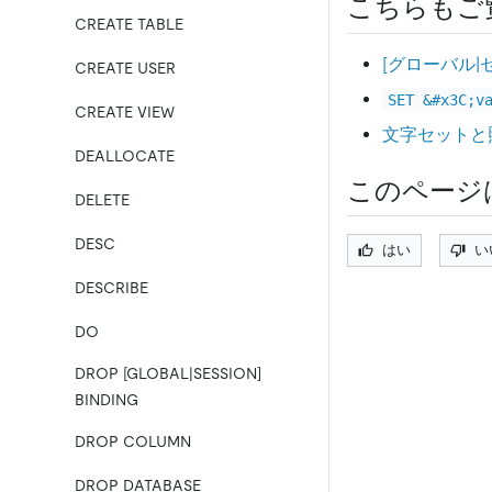
こちらもご
CREATE TABLE
[グローバル|
CREATE USER
SET &#x3C;v
CREATE VIEW
文字セットと
DEALLOCATE
このページ
DELETE
DESC
はい
い
DESCRIBE
DO
DROP [GLOBAL|SESSION]
BINDING
DROP COLUMN
DROP DATABASE