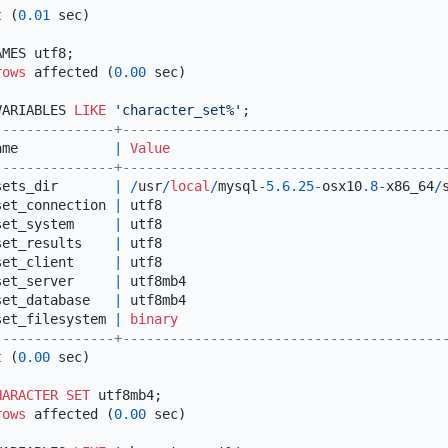
t
 (
0.01
 sec)

MES utf8;

rows
 affected (
0.00
 sec)

VARIABLES 
LIKE
'character_set%'
---------------+----------------------------------------
ame            
|
Value
---------------+----------------------------------------
sets_dir       
|
/
usr
/
local
/
mysql
-5.6
.25
-
osx10
.8
-
x86_64
/
set_connection 
|
 utf8                                   
set_system     
|
 utf8                                   
set_results    
|
 utf8                                   
set_client     
|
 utf8                                   
set_server     
|
 utf8mb4                                
set_database   
|
 utf8mb4                                
set_filesystem 
|
binary
---------------+----------------------------------------
t
 (
0.00
 sec)

HARACTER SET
 utf8mb4;

rows
 affected (
0.00
 sec)
