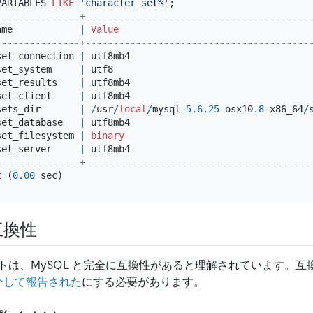
VARIABLES 
LIKE
'character_set%'
---------------+----------------------------------------
ame            
|
Value
---------------+----------------------------------------
set_connection 
|
 utf8mb4                                
set_system     
|
 utf8                                   
set_results    
|
 utf8mb4                                
set_client     
|
 utf8mb4                                
sets_dir       
|
/
usr
/
local
/
mysql
-5.6
.25
-
osx10
.8
-
x86_64
/
set_database   
|
 utf8mb4                                
set_filesystem 
|
binary
set_server     
|
 utf8mb4                                
---------------+----------------------------------------
t
 (
0.00
互換性
トは、MySQL と完全に互換性があると理解されています。互
介して報告された
にする必要があります。