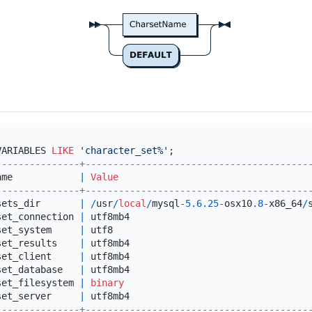
VARIABLES 
LIKE
'character_set%'
---------------+----------------------------------------
ame            
|
Value
---------------+----------------------------------------
sets_dir       
|
/
usr
/
local
/
mysql
-5.6
.25
-
osx10
.8
-
x86_64
/
set_connection 
|
 utf8mb4                                
set_system     
|
 utf8                                   
set_results    
|
 utf8mb4                                
set_client     
|
 utf8mb4                                
set_database   
|
 utf8mb4                                
set_filesystem 
|
binary
set_server     
|
 utf8mb4                                
---------------+----------------------------------------