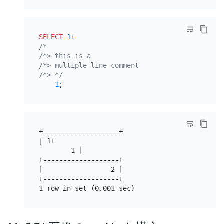
SELECT
1
+
/*

/*> this is a

/*> multiple-line comment

/*> */
1
+-------------------+

| 1+

        1 |

+-------------------+

|                 2 |

+-------------------+
