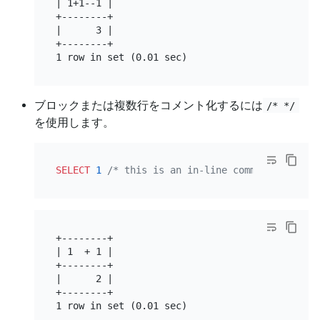
| 1+1--1 |

+--------+

|      3 |

+--------+

ブロックまたは複数行をコメント化するには
/* */
を使用します。
SELECT
1
/* this is an in-line comment */
+
1
+--------+

| 1  + 1 |

+--------+

|      2 |

+--------+
