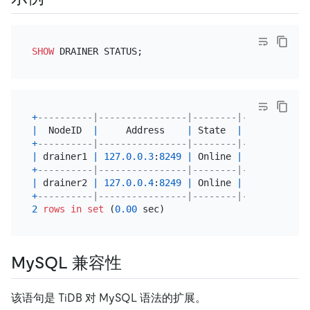
SHOW
+
----------|----------------|--------|------------
|
  NodeID  
|
     Address    
|
 State  
|
   Max_Commi
+
----------|----------------|--------|------------
|
 drainer1 
|
127.0
.0
.3
:
8249
|
 Online 
|
40855376867
+
----------|----------------|--------|------------
|
 drainer2 
|
127.0
.0
.4
:
8249
|
 Online 
|
40855376867
+
----------|----------------|--------|------------
2
rows
in
set
 (
0.00
MySQL 兼容性
该语句是 TiDB 对 MySQL 语法的扩展。