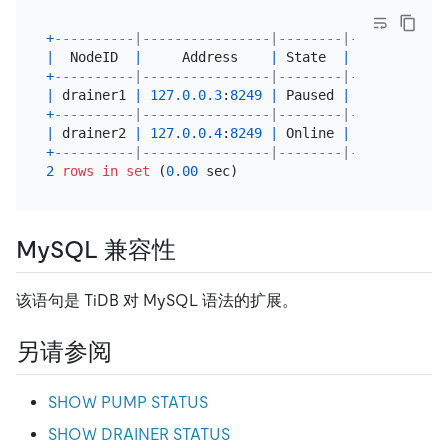
+
----------|----------------|--------|------------
|
  NodeID  
|
     Address    
|
 State  
|
   Max_Commi
+
----------|----------------|--------|------------
|
 drainer1 
|
127.0
.0
.3
:
8249
|
 Paused 
|
40855376867
+
----------|----------------|--------|------------
|
 drainer2 
|
127.0
.0
.4
:
8249
|
 Online 
|
40855376867
+
----------|----------------|--------|------------
2
rows
in
set
 (
0.00
MySQL 兼容性
该语句是 TiDB 对 MySQL 语法的扩展。
另请参阅
SHOW PUMP STATUS
SHOW DRAINER STATUS