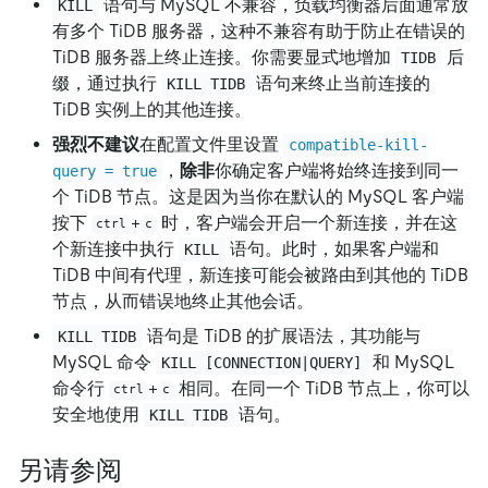
语句与 MySQL 不兼容，负载均衡器后面通常放
KILL
有多个 TiDB 服务器，这种不兼容有助于防止在错误的
TiDB 服务器上终止连接。你需要显式地增加
后
TIDB
缀，通过执行
语句来终止当前连接的
KILL TIDB
TiDB 实例上的其他连接。
强烈不建议
在配置文件里设置
compatible-kill-
，
除非
你确定客户端将始终连接到同一
query = true
个 TiDB 节点。这是因为当你在默认的 MySQL 客户端
按下
+
时，客户端会开启一个新连接，并在这
ctrl
c
个新连接中执行
语句。此时，如果客户端和
KILL
TiDB 中间有代理，新连接可能会被路由到其他的 TiDB
节点，从而错误地终止其他会话。
语句是 TiDB 的扩展语法，其功能与
KILL TIDB
MySQL 命令
和 MySQL
KILL [CONNECTION|QUERY]
命令行
+
相同。在同一个 TiDB 节点上，你可以
ctrl
c
安全地使用
语句。
KILL TIDB
另请参阅