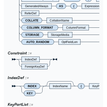
GeneratedAlways
AS
(
Expression
ReferDef
COLLATE
CollationName
COLUMN_FORMAT
ColumnFormat
STORAGE
StorageMedia
AUTO_RANDOM
OptFieldLen
Constraint
IndexDef
ForeignKeyDef
IndexDef
INDEX
IndexName
(
KeyPartLis
KEY
KeyPartList