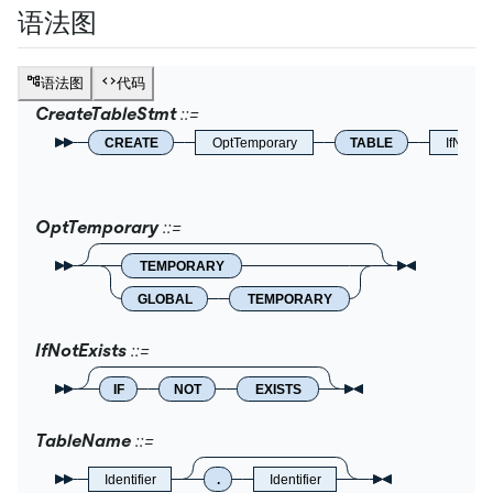
语法图
语法图
代码
CreateTableStmt
CREATE
OptTemporary
TABLE
IfNotExi
OptTemporary
TEMPORARY
GLOBAL
TEMPORARY
IfNotExists
IF
NOT
EXISTS
TableName
Identifier
.
Identifier