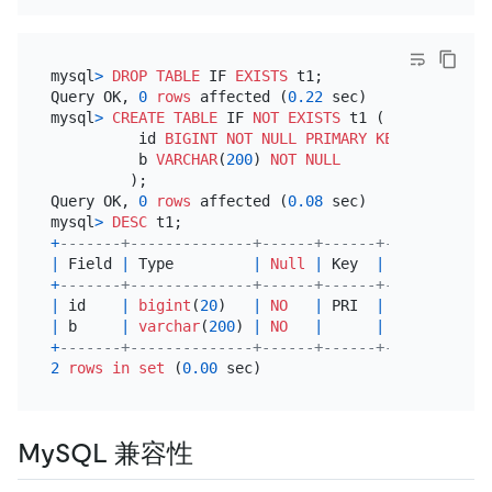
mysql
>
DROP
TABLE
 IF 
EXISTS
 t1;

Query OK, 
0
rows
 affected (
0.22
 sec)

mysql
>
CREATE TABLE
 IF 
NOT
EXISTS
 t1 (

          id 
BIGINT
NOT NULL
PRIMARY KEY
 auto_incr
          b 
VARCHAR
(
200
) 
NOT NULL
         );

Query OK, 
0
rows
 affected (
0.08
 sec)

mysql
>
DESC
+
-------+--------------+------+------+---------+--
|
 Field 
|
 Type         
|
Null
|
 Key  
|
Default
|
 E
+
-------+--------------+------+------+---------+--
|
 id    
|
bigint
(
20
)   
|
NO
|
 PRI  
|
NULL
|
 a
|
 b     
|
varchar
(
200
) 
|
NO
|
|
NULL
|
+
-------+--------------+------+------+---------+--
2
rows
in
set
 (
0.00
MySQL 兼容性