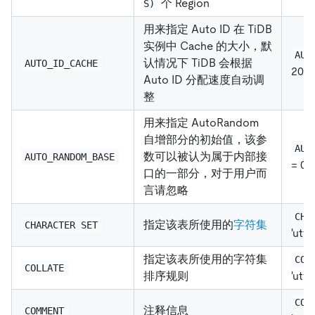
个 Region
S)
用来指定 Auto ID 在 TiDB
实例中 Cache 的大小，默
AUT
认情况下 TiDB 会根据
AUTO_ID_CACHE
200
Auto ID 分配速度自动调
整
用来指定 AutoRandom
自增部分的初始值，该参
AUT
数可以被认为属于内部接
AUTO_RANDOM_BASE
= 0
口的一部分，对于用户而
言请忽略
CHA
指定该表所使用的
字符集
CHARACTER SET
'utf
指定该表所使用的字符集
COL
COLLATE
排序规则
'utf
COM
注释信息
COMMENT