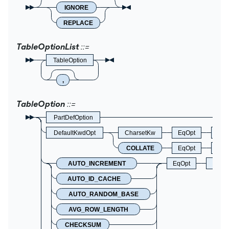
IGNORE
REPLACE
TableOptionList
TableOption
,
TableOption
PartDefOption
DefaultKwdOpt
CharsetKw
EqOpt
Cha
COLLATE
EqOpt
Col
AUTO_INCREMENT
EqOpt
Leng
AUTO_ID_CACHE
AUTO_RANDOM_BASE
AVG_ROW_LENGTH
CHECKSUM