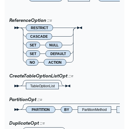
ReferenceOption
RESTRICT
CASCADE
SET
NULL
SET
DEFAULT
NO
ACTION
CreateTableOptionListOpt
TableOptionList
PartitionOpt
PARTITION
BY
PartitionMethod
Part
DuplicateOpt