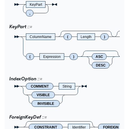
KeyPart
,
KeyPart
ColumnName
(
Length
)
(
Expression
)
ASC
DESC
IndexOption
COMMENT
String
VISIBLE
INVISIBLE
ForeignKeyDef
CONSTRAINT
Identifier
FOREIGN