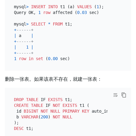
mysql
>
INSERT INTO
 t1 (a) 
VALUES
 (
1
);

Query OK, 
1
row
 affected (
0.03
 sec)

mysql
>
SELECT
*
FROM
+
------+
|
 a    
|
+
------+
|
1
|
+
------+
1
row
in
set
 (
0.00
删除一张表。如果该表不存在，就建一张表：
DROP
TABLE
 IF 
EXISTS
CREATE TABLE
 IF 
NOT
EXISTS
 t1 (

 id 
BIGINT
NOT NULL
PRIMARY KEY
 auto_increment,

 b 
VARCHAR
(
200
) 
NOT NULL
DESC