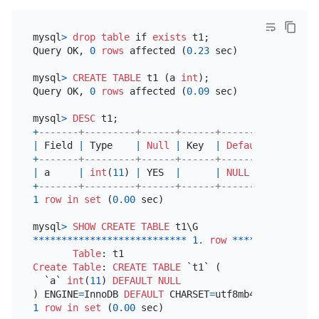
mysql
>
drop
table
 if 
exists
 t1;

Query OK, 
0
rows
 affected (
0.23
 sec)

mysql
>
CREATE TABLE
 t1 (a 
int
);

Query OK, 
0
rows
 affected (
0.09
 sec)

mysql
>
DESC
+
-------+---------+------+------+---------+-------
|
 Field 
|
 Type    
|
Null
|
 Key  
|
Default
|
 Extra 
+
-------+---------+------+------+---------+-------
|
 a     
|
int
(
11
) 
|
 YES  
|
|
NULL
|
+
-------+---------+------+------+---------+-------
1
row
in
set
 (
0.00
 sec)

mysql
>
SHOW
CREATE TABLE
*
*
*
*
*
*
*
*
*
*
*
*
*
*
*
*
*
*
*
*
*
*
*
*
*
*
*
1.
row
*
*
*
*
*
*
*
*
*
*
*
*
*
*
*
Table
Create Table
: 
CREATE TABLE
 `t1` (

  `a` 
int
(
11
) 
DEFAULT
NULL
) ENGINE
=
InnoDB 
DEFAULT
 CHARSET
=
utf8mb4 
COLLATE
=
1
row
in
set
 (
0.00
 sec)
