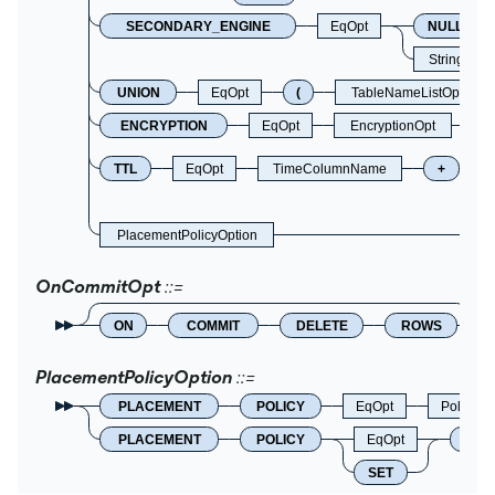
SECONDARY_ENGINE
EqOpt
NULL
StringNam
UNION
EqOpt
(
TableNameListOpt
ENCRYPTION
EqOpt
EncryptionOpt
TTL
EqOpt
TimeColumnName
+
PlacementPolicyOption
OnCommitOpt
ON
COMMIT
DELETE
ROWS
PlacementPolicyOption
PLACEMENT
POLICY
EqOpt
PolicyN
PLACEMENT
POLICY
EqOpt
DEF
SET