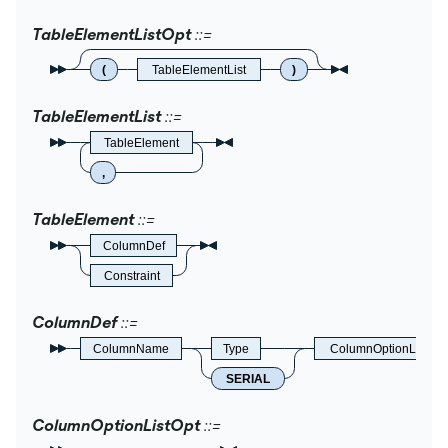
TableElementListOpt
(
TableElementList
)
TableElementList
TableElement
,
TableElement
ColumnDef
Constraint
ColumnDef
ColumnName
Type
ColumnOptionListOpt
SERIAL
ColumnOptionListOpt