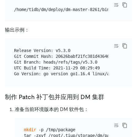
输出示例：
Release Version: v5.3.0

Git Commit Hash: 20626babf21fc381d4364646c40dd84598
Git Branch: heads/refs/tags/v5.3.0

UTC Build Time: 2021-11-29 08:29:49

制作 Patch 补丁包并应用到 DM 集群
准备当前环境版本的 DM 软件包：
mkdir
 -p /tmp/package

tar -zxvf /root/.tiup/storage/dm/packages/dm-m