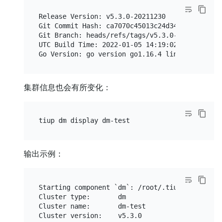
Release Version: v5.3.0-20211230

Git Commit Hash: ca7070c45013c24d34bd9c1e936071
Git Branch: heads/refs/tags/v5.3.0-20211230

UTC Build Time: 2022-01-05 14:19:02

集群信息也会有所变化：
输出示例：
Starting component `dm`: /root/.tiup/component
Cluster type:       dm

Cluster name:       dm-test

Cluster version:    v5.3.0
