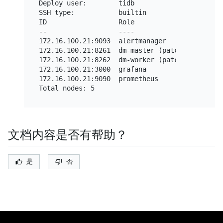
Deploy user:        tidb

SSH type:           builtin

ID                  Role                 Host 
--                  ----                 ---- 
172.16.100.21:9093  alertmanager         172.1
172.16.100.21:8261  dm-master (patched)  172.1
172.16.100.21:8262  dm-worker (patched)  172.1
172.16.100.21:3000  grafana              172.1
172.16.100.21:9090  prometheus           172.1
文档内容是否有帮助？
是
否