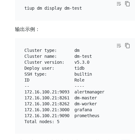
输出示例：
Cluster type:       dm

Cluster name:       dm-test

Cluster version:    v5.3.0

Deploy user:        tidb

SSH type:           builtin

ID                  Role                 Host 
--                  ----                 ---- 
172.16.100.21:9093  alertmanager         172.1
172.16.100.21:8261  dm-master            172.1
172.16.100.21:8262  dm-worker            172.1
172.16.100.21:3000  grafana              172.1
172.16.100.21:9090  prometheus           172.1