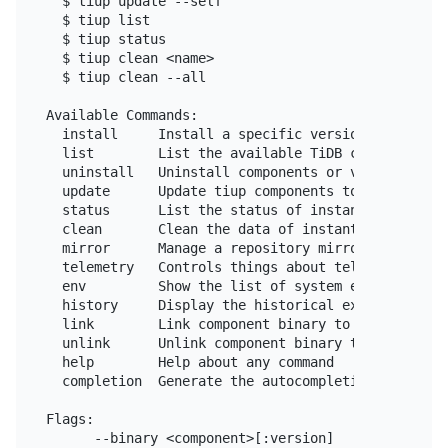
  $ tiup update --self                 # Update th
  $ tiup list                          # Fetch the
  $ tiup status                        # Display a
  $ tiup clean <name>                  # Clean the
  $ tiup clean --all                   # Clean the
Available Commands:

  install     Install a specific version of a compo
  list        List the available TiDB components or
  uninstall   Uninstall components or versions of a
  update      Update tiup components to the latest 
  status      List the status of instantiated compo
  clean       Clean the data of instantiated compon
  mirror      Manage a repository mirror for TiUP c
  telemetry   Controls things about telemetry

  env         Show the list of system environment 
  history     Display the historical execution rec
  link        Link component binary to $TIUP_HOME/b
  unlink      Unlink component binary to $TIUP_HOME
  help        Help about any command

  completion  Generate the autocompletion script f
Flags:

      --binary <component>[:version]   Print binar