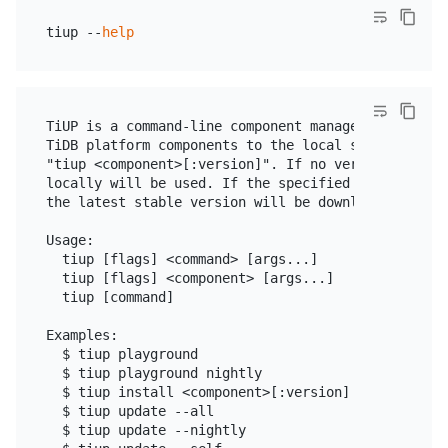
tiup --
help
TiUP is a command-line component management tool t
TiDB platform components to the local system. You 
"tiup <component>[:version]". If no version number
locally will be used. If the specified component d
the latest stable version will be downloaded from t
Usage:

  tiup [flags] <command> [args...]

  tiup [flags] <component> [args...]

  tiup [command]

Examples:

  $ tiup playground                    # Quick star
  $ tiup playground nightly            # Start a p
  $ tiup install <component>[:version] # Install a
  $ tiup update --all                  # Update al
  $ tiup update --nightly              # Update al