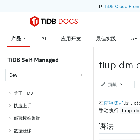
📣
TiDB Cloud Prem
产品
AI
应用开发
最佳实践
API
TiDB Self-Managed
tiup dm 
Dev
贡献
关于 TiDB
在
缩容集群
后，e
快速上手
手动执行
tiup dm
部署标准集群
语法
数据迁移