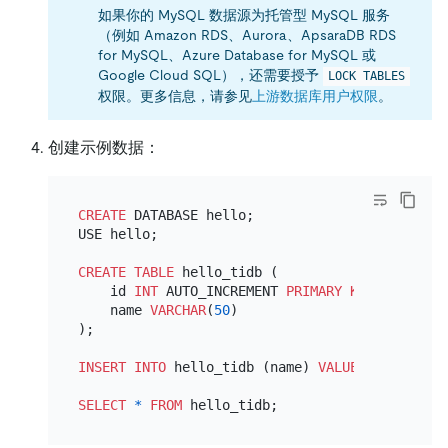
如果你的 MySQL 数据源为托管型 MySQL 服务
（例如 Amazon RDS、Aurora、ApsaraDB RDS
for MySQL、Azure Database for MySQL 或
Google Cloud SQL），还需要授予
LOCK TABLES
权限。更多信息，请参见
上游数据库用户权限
。
创建示例数据：
CREATE
 DATABASE hello;

USE hello;

CREATE TABLE
 hello_tidb (

    id 
INT
 AUTO_INCREMENT 
PRIMARY KEY
,

    name 
VARCHAR
(
50
)

);

INSERT INTO
 hello_tidb (name) 
VALUES
 (
'Hello W
SELECT
*
FROM