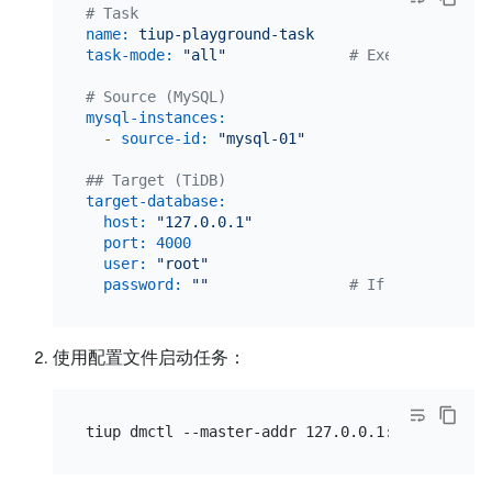
# Task
name:
tiup-playground-task
task-mode:
"all"
# Execute all ph
# Source (MySQL)
mysql-instances:
-
source-id:
"mysql-01"
## Target (TiDB)
target-database:
host:
"127.0.0.1"
port:
4000
user:
"root"
password:
""
# If the passwor
使用配置文件启动任务：