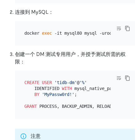
连接到 MySQL：
docker 
exec
创建一个 DM 测试专用用户，并授予测试所需的权
限：
CREATE
USER
'tidb-dm'
@
'%'
    IDENTIFIED 
WITH
 mysql_native_password

BY
'MyPassw0rd!'
;

GRANT
 PROCESS, BACKUP_ADMIN, RELOAD, REPLICATI
注意