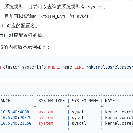
：系统类型，目前可以查询的系统类型有
。
system
：目前可以查询的
为
。
SYSTEM_NAME
sysctl
对应的配置名。
tl
对应配置项的值。
ctl
器的内核版本示例如下：
M
 cluster_systeminfo 
WHERE
 name 
LIKE
'%kernel.osrelease%
---------------+-------------+-------------+------------
TANCE          
|
 SYSTEM_TYPE 
|
 SYSTEM_NAME 
|
 NAME       
---------------+-------------+-------------+------------
.16
.5
.40
:
4008
|
system
|
 sysctl      
|
 kernel.osre
.16
.5
.40
:
20379
|
system
|
 sysctl      
|
 kernel.osre
.16
.5
.40
:
21150
|
system
|
 sysctl      
|
 kernel.osre
---------------+-------------+-------------+------------