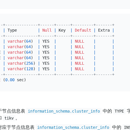
--+--------------+------+------+---------+-------+
  
|
 Type         
|
Null
|
 Key  
|
Default
|
 Extra 
|
--+--------------+------+------+---------+-------+
  
|
varchar
(
64
)  
|
 YES  
|
|
NULL
|
|
  
|
varchar
(
64
)  
|
 YES  
|
|
NULL
|
|
E 
|
varchar
(
64
)  
|
 YES  
|
|
NULL
|
|
E 
|
varchar
(
64
)  
|
 YES  
|
|
NULL
|
|
  
|
varchar
(
256
) 
|
 YES  
|
|
NULL
|
|
|
varchar
(
128
) 
|
 YES  
|
|
NULL
|
|
--+--------------+------+------+---------+-------+
t
 (
0.00
于节点信息表
中的
information_schema.cluster_info
TYPE
和
。
tikv
对应于节点信息表
中的
information_schema.cluster_info
IN