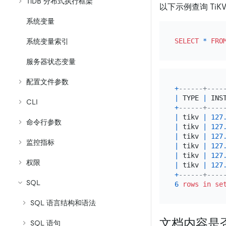
TiDB 分布式执行框架
以下示例查询 TiK
系统变量
SELECT
*
FRO
系统变量索引
服务器状态变量
配置文件参数
+
------+----
|
 TYPE 
|
 INS
CLI
+
------+----
|
 tikv 
|
127
命令行参数
|
 tikv 
|
127
|
 tikv 
|
127
监控指标
|
 tikv 
|
127
|
 tikv 
|
127
权限
|
 tikv 
|
127
+
------+----
SQL
6
rows
in
se
SQL 语言结构和语法
文档内容是
SQL 语句