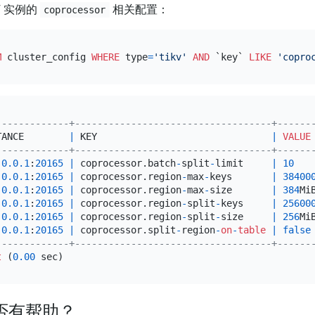
V 实例的
相关配置：
coprocessor
M
 cluster_config 
WHERE
 type
=
'tikv'
AND
 `key` 
LIKE
'copro
-------------+-----------------------------------+------
TANCE        
|
 KEY                               
|
VALUE
-------------+-----------------------------------+------
.0
.0
.1
:
20165
|
 coprocessor.batch
-
split
-
limit     
|
10
.0
.0
.1
:
20165
|
 coprocessor.region
-
max
-
keys       
|
38400
.0
.0
.1
:
20165
|
 coprocessor.region
-
max
-
size       
|
384
Mi
.0
.0
.1
:
20165
|
 coprocessor.region
-
split
-
keys     
|
25600
.0
.0
.1
:
20165
|
 coprocessor.region
-
split
-
size     
|
256
Mi
.0
.0
.1
:
20165
|
 coprocessor.split
-
region
-
on
-
table
|
false
-------------+-----------------------------------+------
t
 (
0.00
否有帮助？