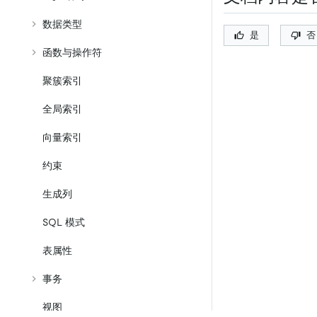
数据类型
是
否
函数与操作符
聚簇索引
全局索引
向量索引
约束
生成列
SQL 模式
表属性
事务
视图