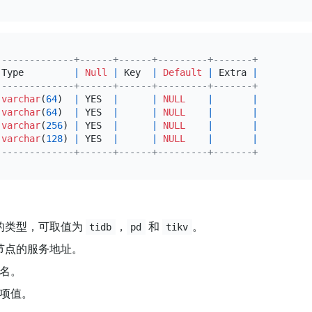
--------------+------+------+---------+-------+
 Type         
|
Null
|
 Key  
|
Default
|
 Extra 
|
--------------+------+------+---------+-------+
varchar
(
64
)  
|
 YES  
|
|
NULL
|
|
varchar
(
64
)  
|
 YES  
|
|
NULL
|
|
varchar
(
256
) 
|
 YES  
|
|
NULL
|
|
varchar
(
128
) 
|
 YES  
|
|
NULL
|
|
--------------+------+------+---------+-------+
的类型，可取值为
，
和
。
tidb
pd
tikv
节点的服务地址。
名。
项值。