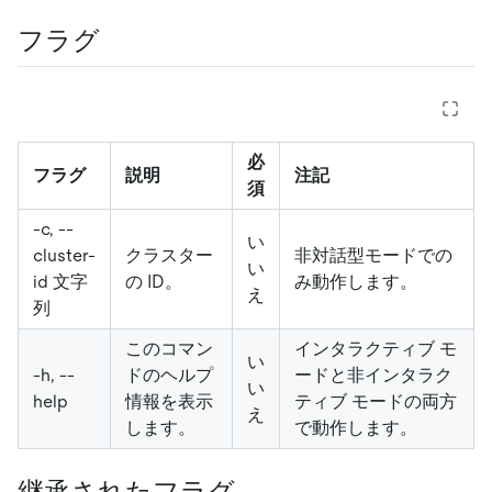
フラグ
必
フラグ
説明
注記
須
-c, --
い
cluster-
クラスター
非対話型モードでの
い
id 文字
の ID。
み動作します。
え
列
このコマン
インタラクティブ モ
い
-h, --
ドのヘルプ
ードと非インタラク
い
help
情報を表示
ティブ モードの両方
え
します。
で動作します。
継承されたフラグ