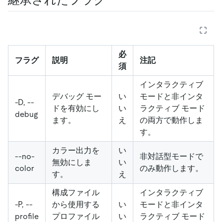
必
フラグ
説明
注記
須
インタラクティブ
デバッグ モー
い
モードと非インタ
-D, --
ドを有効にし
い
ラクティブ モード
debug
ます。
え
の両方で動作しま
す。
カラー出力を
い
--no-
非対話型モードで
無効にしま
い
color
のみ動作します。
す。
え
構成ファイル
インタラクティブ
-P, --
から使用する
い
モードと非インタ
profile
プロファイル
い
ラクティブ モード