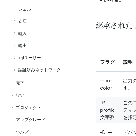
-h, --help
シェル
支店
継承された
輸入
輸出
sqlユーザー
フラグ
説明
認証済みネットワーク
--no-
出力
完了
color
す。
設定
-P, --
この
プロジェクト
profile
ティ
文字列
を指
アップグレード
-D, --
デバ
ヘルプ