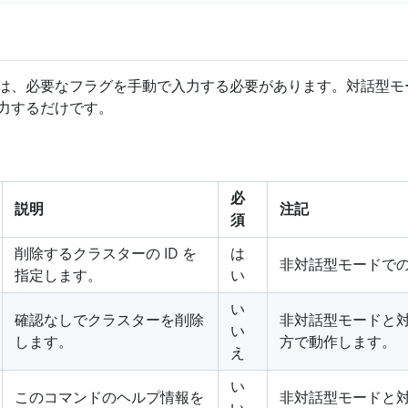
は、必要なフラグを手動で入力する必要があります。対話型モー
力するだけです。
必
説明
注記
須
削除するクラスターの ID を
は
非対話型モードで
指定します。
い
い
確認なしでクラスターを削除
非対話型モードと
い
します。
方で動作します。
え
い
このコマンドのヘルプ情報を
非対話型モードと