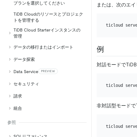
プランを選択してください
または、次のエイ
TiDB Cloudのリソースとプロジェク
トを管理する
ticloud serv
TiDB Cloud Starterインスタンスの
管理
データの移行またはインポート
例
データ探索
対話モードでTiDB C
Data Service
PREVIEW
セキュリティ
請求
非対話型モードでTiDB
統合
参照
SQLリファレンス