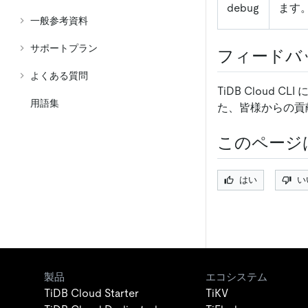
debug
ます
一般参考資料
サポートプラン
フィードバ
よくある質問
TiDB Cloud
用語集
た、皆様からの貢
このページ
はい
い
製品
エコシステム
TiDB Cloud Starter
TiKV