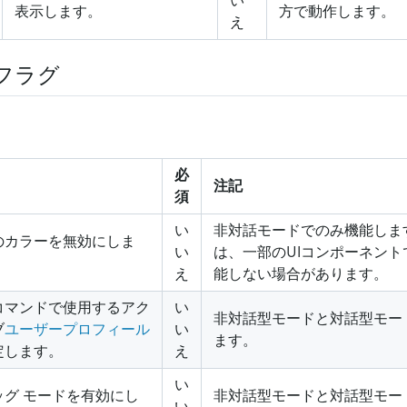
い
表示します。
方で動作します。
え
フラグ
必
注記
須
い
非対話モードでのみ機能しま
のカラーを無効にしま
い
は、一部のUIコンポーネン
え
能しない場合があります。
コマンドで使用するアク
い
非対話型モードと対話型モー
ブ
ユーザープロフィール
い
ます。
定します。
え
い
ッグ モードを有効にし
非対話型モードと対話型モー
い