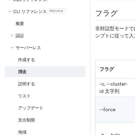
フラグ
CLI リファレンス
PREVIEW
概要
非対話型モードで
ンプトに従って入
認証
サーバーレス
作成する
フラグ
消去
-c, --cluster-
説明する
id 文字列
リスト
アップデート
--force
支出制限
地域