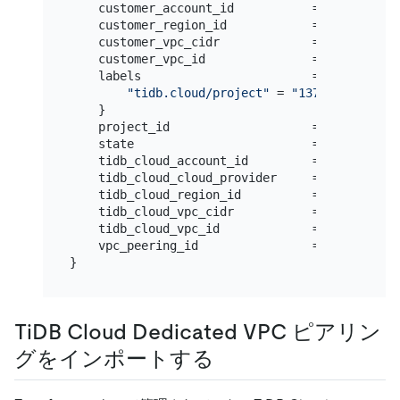
    customer_account_id           = 
"986330900
    customer_region_id            = 
"aws-us-we
    customer_vpc_cidr             = 
"172.16.32
    customer_vpc_id               = 
"vpc-0c0c7
    labels                        = {

"tidb.cloud/project"
 = 
"13728130891870
    }

    project_id                    = 
"137281308
    state                         = 
"ACTIVE"
    tidb_cloud_account_id         = 
"380838400
    tidb_cloud_cloud_provider     = 
"aws"
    tidb_cloud_region_id          = 
"aws-us-we
    tidb_cloud_vpc_cidr           = 
"10.250.0.
    tidb_cloud_vpc_id             = 
"vpc-0b9fa
    vpc_peering_id                = 
"aws-19341
TiDB Cloud Dedicated VPC ピアリン
グをインポートする