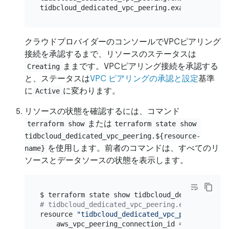
クラウドプロバイダーのコンソールでVPCピアリング
接続を承認するまで、リソースのステータスは
ままです。VPCピアリング接続を承認する
Creating
と、ステータスは
VPC ピアリングの承認と設定
基準
に
に変わります。
Active
リソースの状態を確認するには、コマンド
または
terraform show
terraform state show 
tidbcloud_dedicated_vpc_peering.${resource-
を使用します。前者のコマンドは、すべてのリ
name}
ソースとデータソースの状態を表示します。
# tidbcloud_dedicated_vpc_peering.example:
resource 
"tidbcloud_dedicated_vpc_peering"
"ex
    aws_vpc_peering_connection_id = 
"pcx-0b2e5