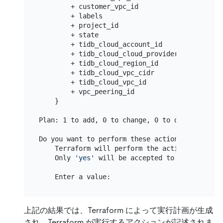
        + customer_vpc_id               = 
"vpc
        + labels                        = (know
        + project_id                    = (know
        + state                         = (know
        + tidb_cloud_account_id         = (know
        + tidb_cloud_cloud_provider     = (know
        + tidb_cloud_region_id          = 
"aws
        + tidb_cloud_vpc_cidr           = (know
        + tidb_cloud_vpc_id             = (know
        + vpc_peering_id                = (know
    }

Plan: 1 to add, 0 to change, 0 to destroy.

Do you want to perform these actions?

    Terraform will perform the actions describe
    Only 
'yes'
 will be accepted to approve.

上記の結果では、Terraform によって実行計画が生成
され、Terraform が実行するアクションが記述されま