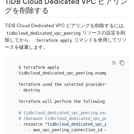
TiDB Cloud Dedicated VPC ピアリン
グを削除する
TiDB Cloud Dedicated VPC ピアリングを削除するには、
リソースの設定を削
tidbcloud_dedicated_vpc_peering
除してから、
コマンドを使用してリソ
terraform apply
ースを破棄します。
  $ terraform apply

  tidbcloud_dedicated_vpc_peering.example: Refreshi
  Terraform used the selected providers to generat
  - destroy

  Terraform will perform the following actions:

# tidbcloud_dedicated_vpc_peering.example will b
# (because tidbcloud_dedicated_vpc_peering.examp
  - resource 
"tidbcloud_dedicated_vpc_peering"
"ex
      - aws_vpc_peering_connection_id = 
"pcx-0b2e5