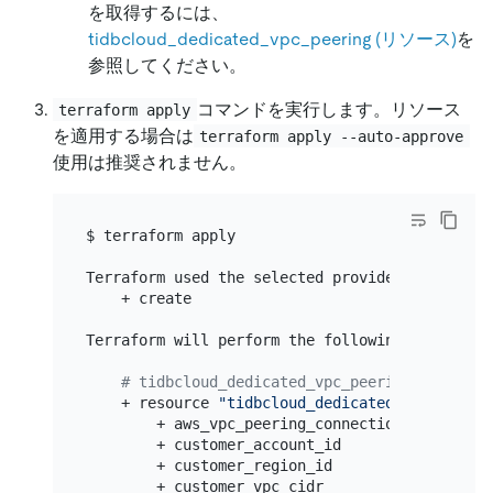
を取得するには、
tidbcloud_dedicated_vpc_peering (リソース)
を
参照してください。
コマンドを実行します。リソース
terraform apply
を適用する場合は
terraform apply --auto-approve
使用は推奨されません。
$ terraform apply

Terraform used the selected providers to gener
    + create

Terraform will perform the following actions:

# tidbcloud_dedicated_vpc_peering.example 
    + resource 
"tidbcloud_dedicated_vpc_peerin
        + aws_vpc_peering_connection_id = (know
        + customer_account_id           = 
"986
        + customer_region_id            = 
"aws
        + customer_vpc_cidr             = 
"172