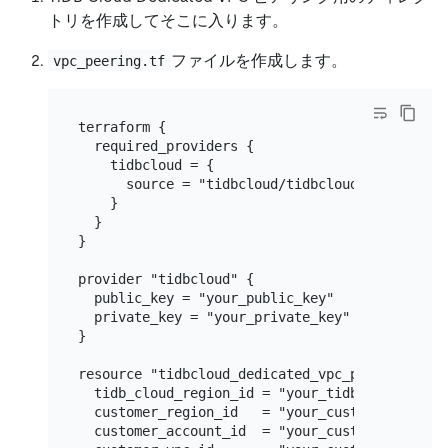
トリを作成してそこに入ります。
ファイルを作成します。
vpc_peering.tf
terraform {

  required_providers {

    tidbcloud = {

      source = "tidbcloud/tidbcloud"

    }

  }

}

provider "tidbcloud" {

  public_key = "your_public_key"

  private_key = "your_private_key"

}

resource "tidbcloud_dedicated_vpc_peering" "exa
  tidb_cloud_region_id = "your_tidb_cloud_regio
  customer_region_id   = "your_customer_region_
  customer_account_id  = "your_customer_account