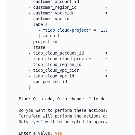
      - customer_account_id           = 
"986330900
      - customer_region_id            = 
"aws-us-we
      - customer_vpc_cidr             = 
"172.16.32
      - customer_vpc_id               = 
"vpc-0c0c7
      - labels                        = {

          - 
"tidb.cloud/project"
 = 
"13728130891870
          } -> null

      - project_id                    = 
"137281308
      - state                         = 
"ACTIVE"
 -
      - tidb_cloud_account_id         = 
"380838000
      - tidb_cloud_cloud_provider     = 
"aws"
 -> n
      - tidb_cloud_region_id          = 
"aws-us-we
      - tidb_cloud_vpc_cidr           = 
"10.250.0.
      - tidb_cloud_vpc_id             = 
"vpc-0b9fa
      - vpc_peering_id                = 
"aws-19341
      }

  Plan: 0 to add, 0 to change, 1 to destroy.

  Do you want to perform these actions?

  Terraform will perform the actions described abov
  Only 
'yes'
 will be accepted to approve.

  Enter a value: 
yes