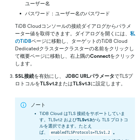
ユーザー名
パスワード：ユーザー名のパスワード
TiDB Cloudコンソールの接続ダイアログからパラメ
ーター値を取得できます。ダイアログを開くには、
私
のTiDB
ページに移動し、ターゲットの
TiDB Cloud
Dedicatedクラスター
クラスターの名前をクリックし
て概要ページに移動し、右上隅の
Connect
をクリック
します。
SSL接続
を有効にし、
JDBC URLパラメータ
でTLSプ
ロトコルを
TLSv1.2
または
TLSv1.3
に設定します。
ノート
TiDB Cloud はTLS 接続をサポートしていま
す。TLSv1.2 および
TLSv1.3
から TLS プロトコ
ルを選択できます。たとえ
ば、
。
enabledTLSProtocols=TLSv1.2