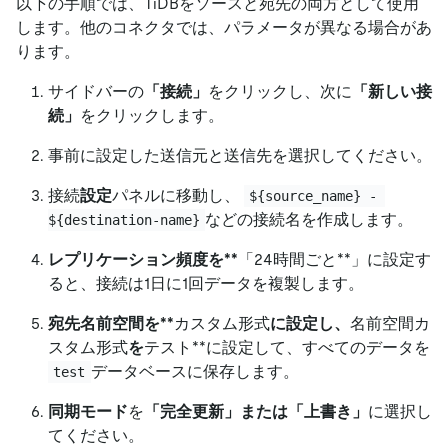
以下の手順では、TiDBをソースと宛先の両方として使用
します。他のコネクタでは、パラメータが異なる場合があ
ります。
サイドバーの
「接続」
をクリックし、次に
「新しい接
続」
をクリックします。
事前に設定した送信元と送信先を選択してください。
接続
設定
パネルに移動し、
${source_name} - 
などの接続名を作成します。
${destination-name}
レプリケーション頻度を**
「24時間ごと**」に設定す
ると、接続は1日に1回データを複製します。
宛先名前空間を**
カスタム形式
に設定し、
名前空間カ
スタム形式
を
テスト**に設定して、すべてのデータを
データベースに保存します。
test
同期モード
を
「完全更新」または「上書き」
に選択し
てください。