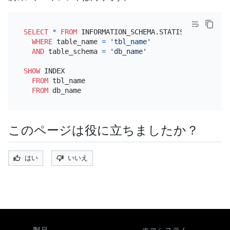
SELECT
*
FROM
 INFORMATION_SCHEMA.STATISTICS

WHERE
 table_name 
=
'tbl_name'
AND
 table_schema 
=
'db_name'
SHOW
 INDEX

FROM
 tbl_name

FROM
このページは役に立ちましたか？
はい
いいえ