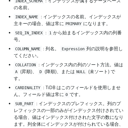
: インデックスが属するデータベース
INDEX_SCHEMA
の名前。
: インデックスの名前。インデックスが
INDEX_NAME
主キーの場合、値は常に
になります。
PRIMARY
:
から始まるインデックス内の列番
SEQ_IN_INDEX
1
号。
: 列名。
列の説明を参照し
COLUMN_NAME
Expression
てください。
: インデックス内の列のソート方法。値は
COLLATION
(昇順)、
(降順)、または
(未ソート) で
A
D
NULL
す。
: TiDB はこのフィールドを使用しませ
CARDINALITY
ん。フィールド値は常に
です。
0
: インデックスのプレフィックス。列のプ
SUB_PART
レフィックスの一部のみがインデックス付けされてい
る場合、値はインデックス付けされた文字の数になり
ます。列全体にインデックスが付けられている場合、