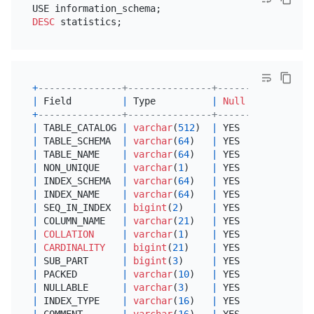
DESC
+
---------------+---------------+------+------+---
|
 Field         
|
 Type          
|
Null
|
 Key  
|
De
+
---------------+---------------+------+------+---
|
 TABLE_CATALOG 
|
varchar
(
512
)  
|
 YES  
|
|
NU
|
 TABLE_SCHEMA  
|
varchar
(
64
)   
|
 YES  
|
|
NU
|
 TABLE_NAME    
|
varchar
(
64
)   
|
 YES  
|
|
NU
|
 NON_UNIQUE    
|
varchar
(
1
)    
|
 YES  
|
|
NU
|
 INDEX_SCHEMA  
|
varchar
(
64
)   
|
 YES  
|
|
NU
|
 INDEX_NAME    
|
varchar
(
64
)   
|
 YES  
|
|
NU
|
 SEQ_IN_INDEX  
|
bigint
(
2
)     
|
 YES  
|
|
NU
|
 COLUMN_NAME   
|
varchar
(
21
)   
|
 YES  
|
|
NU
|
COLLATION
|
varchar
(
1
)    
|
 YES  
|
|
NU
|
CARDINALITY
|
bigint
(
21
)    
|
 YES  
|
|
NU
|
 SUB_PART      
|
bigint
(
3
)     
|
 YES  
|
|
NU
|
 PACKED        
|
varchar
(
10
)   
|
 YES  
|
|
NU
|
 NULLABLE      
|
varchar
(
3
)    
|
 YES  
|
|
NU
|
 INDEX_TYPE    
|
varchar
(
16
)   
|
 YES  
|
|
NU