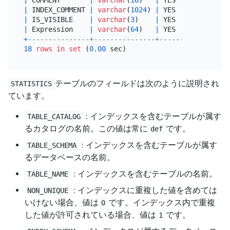
|
 COMMENT       
|
varchar
(
16
)   
|
 YES  
|
|
NU
|
 INDEX_COMMENT 
|
varchar
(
1024
) 
|
 YES  
|
|
NU
|
 IS_VISIBLE    
|
varchar
(
3
)    
|
 YES  
|
|
NU
|
 Expression    
|
varchar
(
64
)   
|
 YES  
|
|
NU
+
---------------+---------------+------+------+---
18
rows
in
set
 (
0.00
テーブルのフィールドは次のように説明され
STATISTICS
ています。
: インデックスを含むテーブルが属す
TABLE_CATALOG
るカタログの名前。この値は常に
です。
def
: インデックスを含むテーブルが属す
TABLE_SCHEMA
るデータベースの名前。
: インデックスを含むテーブルの名前。
TABLE_NAME
: インデックスに重複した値を含めては
NON_UNIQUE
いけない場合、値は
です。インデックス内で重複
0
した値が許可されている場合、値は
です。
1