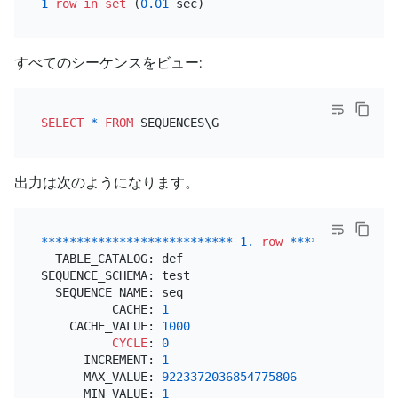
1
row
in
set
 (
0.01
すべてのシーケンスをビュー:
SELECT
*
FROM
出力は次のようになります。
*
*
*
*
*
*
*
*
*
*
*
*
*
*
*
*
*
*
*
*
*
*
*
*
*
*
*
1.
row
*
*
*
*
*
*
*
*
*
*
*
*
*
*
*
  TABLE_CATALOG: def

SEQUENCE_SCHEMA: test

  SEQUENCE_NAME: seq

          CACHE: 
1
    CACHE_VALUE: 
1000
CYCLE
: 
0
      INCREMENT: 
1
      MAX_VALUE: 
9223372036854775806
      MIN_VALUE: 
1