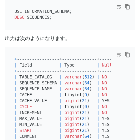
DESC
出力は次のようになります。
+
-----------------+--------------+------+------+--
|
 Field           
|
 Type         
|
Null
|
 Key  
|
D
+
-----------------+--------------+------+------+--
|
 TABLE_CATALOG   
|
varchar
(
512
) 
|
NO
|
|
N
|
 SEQUENCE_SCHEMA 
|
varchar
(
64
)  
|
NO
|
|
N
|
 SEQUENCE_NAME   
|
varchar
(
64
)  
|
NO
|
|
N
|
 CACHE           
|
 tinyint(
0
)   
|
NO
|
|
N
|
 CACHE_VALUE     
|
bigint
(
21
)   
|
 YES  
|
|
N
|
CYCLE
|
 tinyint(
0
)   
|
NO
|
|
N
|
 INCREMENT       
|
bigint
(
21
)   
|
NO
|
|
N
|
 MAX_VALUE       
|
bigint
(
21
)   
|
 YES  
|
|
N
|
 MIN_VALUE       
|
bigint
(
21
)   
|
 YES  
|
|
N
|
START
|
bigint
(
21
)   
|
 YES  
|
|
N
|
 COMMENT         
|
varchar
(
64
)  
|
 YES  
|
|
N