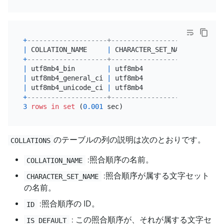
+
--------------------+--------------------+------+
|
 COLLATION_NAME     
|
 CHARACTER_SET_NAME 
|
 ID   
|
+
--------------------+--------------------+------+
|
 utf8mb4_bin        
|
 utf8mb4            
|
46
|
|
 utf8mb4_general_ci 
|
 utf8mb4            
|
45
|
|
 utf8mb4_unicode_ci 
|
 utf8mb4            
|
224
|
+
--------------------+--------------------+------+
3
rows
in
set
 (
0.001
のテーブルの列の説明は次のとおりです。
COLLATIONS
:照合順序の名前。
COLLATION_NAME
:照合順序が属する文字セット
CHARACTER_SET_NAME
の名前。
:照合順序の ID。
ID
: この照合順序が、それが属する文字セ
IS_DEFAULT