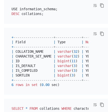
DESC
+
--------------------+-------------+------+------+
|
 Field              
|
 Type        
|
Null
|
 Key  
|
+
--------------------+-------------+------+------+
|
 COLLATION_NAME     
|
varchar
(
32
) 
|
 YES  
|
|
|
 CHARACTER_SET_NAME 
|
varchar
(
32
) 
|
 YES  
|
|
|
 ID                 
|
bigint
(
11
)  
|
 YES  
|
|
|
 IS_DEFAULT         
|
varchar
(
3
)  
|
 YES  
|
|
|
 IS_COMPILED        
|
varchar
(
3
)  
|
 YES  
|
|
|
 SORTLEN            
|
bigint
(
3
)   
|
 YES  
|
|
+
--------------------+-------------+------+------+
6
rows
in
set
 (
0.00
SELECT
*
FROM
 collations 
WHERE
 character_set_name
=