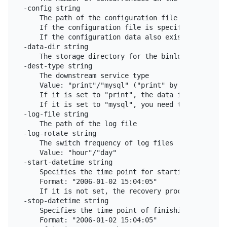
-config string

    The path of the configuration file

    If the configuration file is specified, Reparo
    If the configuration data also exists in the c
-data-dir string

    The storage directory for the binlog file in t
-dest-type string

    The downstream service type

    Value: "print"/"mysql" ("print" by default)

    If it is set to "print", the data is parsed an
    If it is set to "mysql", you need to configure
-log-file string

    The path of the log file

-log-rotate string

    The switch frequency of log files

    Value: "hour"/"day"

-start-datetime string

    Specifies the time point for starting recovery.
    Format: "2006-01-02 15:04:05"

    If it is not set, the recovery process starts 
-stop-datetime string

    Specifies the time point of finishing the recov
    Format: "2006-01-02 15:04:05"
