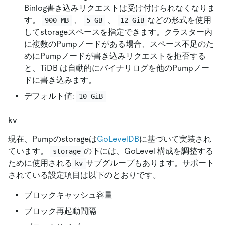
Binlog書き込みリクエストは受け付けられなくなりま
す。
、
、
などの形式を使用
900 MB
5 GB
12 GiB
してstorageスペースを指定できます。クラスター内
に複数のPumpノードがある場合、スペース不足のた
めにPumpノードが書き込みリクエストを拒否する
と、TiDB は自動的にバイナリログを他のPumpノー
ドに書き込みます。
デフォルト値:
10 GiB
kv
現在、Pumpのstorageは
GoLevelDB
に基づいて実装され
ています。
の下には、GoLevel 構成を調整する
storage
ために使用される
サブグループもあります。サポート
kv
されている設定項目は以下のとおりです。
ブロックキャッシュ容量
ブロック再起動間隔