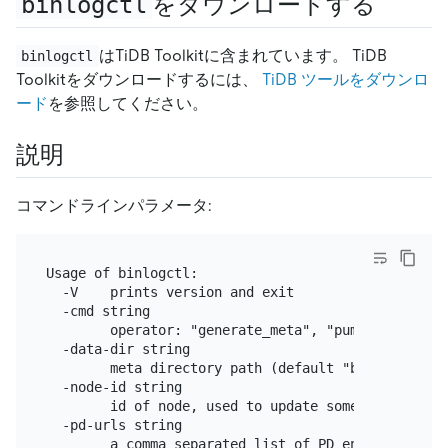
binlogctl
をダウンロードする
はTiDB Toolkitに含まれています。 TiDB
binlogctl
Toolkitをダウンロードするには、
TiDB ツールをダウンロ
ード
を参照してください。
説明
コマンドラインパラメータ:
Usage of binlogctl:

  -V    prints version and exit

  -cmd string

        operator: "generate_meta", "pumps", "drain
  -data-dir string

        meta directory path (default "binlog_positi
  -node-id string

        id of node, used to update some nodes with
  -pd-urls string

        a comma separated list of PD endpoints (de