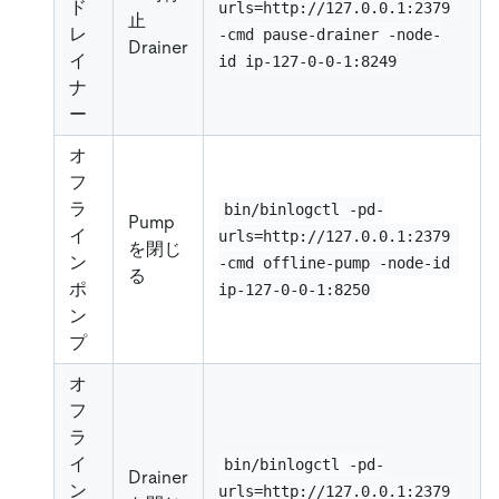
ド
urls=http://127.0.0.1:2379 
止
レ
-cmd pause-drainer -node-
Drainer
イ
id ip-127-0-0-1:8249
ナ
ー
オ
フ
ラ
bin/binlogctl -pd-
Pump
イ
urls=http://127.0.0.1:2379 
を閉じ
ン
-cmd offline-pump -node-id 
る
ポ
ip-127-0-0-1:8250
ン
プ
オ
フ
ラ
イ
bin/binlogctl -pd-
Drainer
ン
urls=http://127.0.0.1:2379 