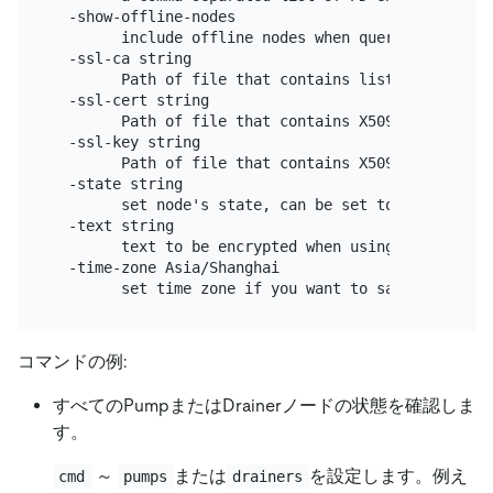
  -show-offline-nodes

        include offline nodes when querying pumps/d
  -ssl-ca string

        Path of file that contains list of trusted
  -ssl-cert string

        Path of file that contains X509 certificat
  -ssl-key string

        Path of file that contains X509 key in PEM
  -state string

        set node's state, can be set to online, pa
  -text string

        text to be encrypted when using encrypt com
  -time-zone Asia/Shanghai

コマンドの例:
すべてのPumpまたはDrainerノードの状態を確認しま
す。
～
または
を設定します。例え
cmd
pumps
drainers