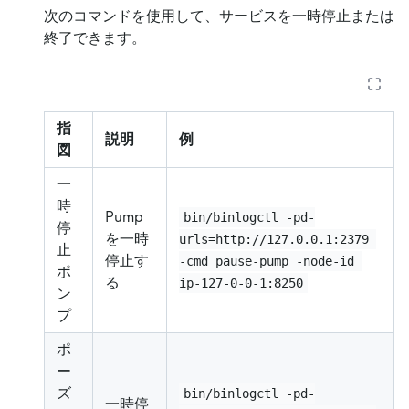
次のコマンドを使用して、サービスを一時停止または
終了できます。
指
説明
例
図
一
時
Pump
bin/binlogctl -pd-
停
を一時
urls=http://127.0.0.1:2379 
止
停止す
-cmd pause-pump -node-id 
ポ
る
ip-127-0-0-1:8250
ン
プ
ポ
ー
ズ
bin/binlogctl -pd-
一時停