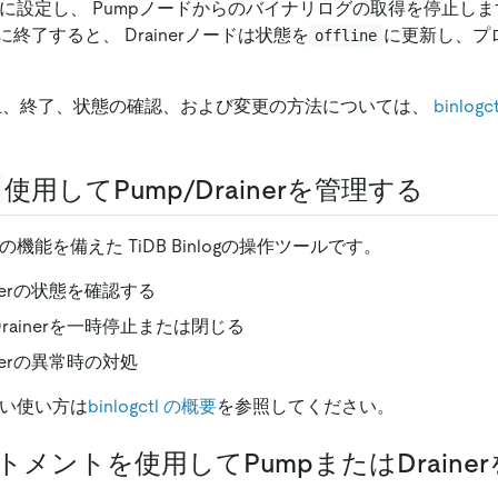
に設定し、 Pumpノードからのバイナリログの取得を停止し
終了すると、 Drainerノードは状態を
に更新し、プ
offline
時停止、終了、状態の確認、および変更の方法については、
binlog
使用してPump/Drainerを管理する
の機能を備えた TiDB Binlogの操作ツールです。
inerの状態を確認する
Drainerを一時停止または閉じる
inerの異常時の対処
い使い方は
binlogctl の概要
を参照してください。
ートメントを使用してPumpまたはDraine