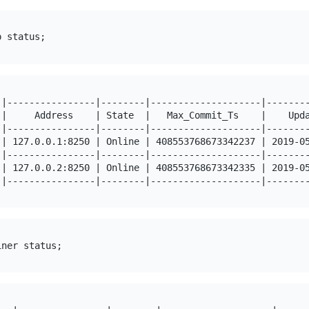
-|----------------|--------|--------------------|--------
 |     Address    | State  |   Max_Commit_Ts    |    Upda
-|----------------|--------|--------------------|--------
 | 127.0.0.1:8250 | Online | 408553768673342237 | 2019-05
-|----------------|--------|--------------------|--------
 | 127.0.0.2:8250 | Online | 408553768673342335 | 2019-05