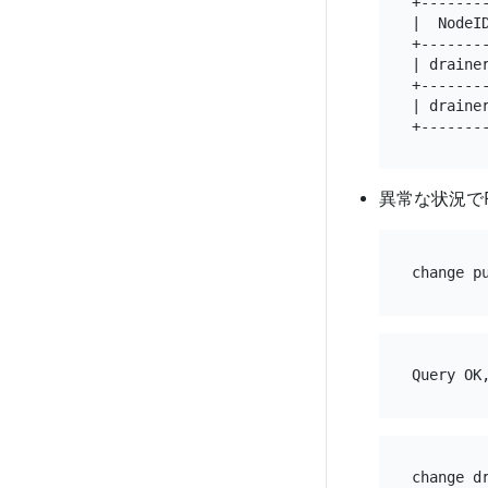
+-------
|  NodeI
+-------
| draine
+-------
| draine
異常な状況でP
change p
change d