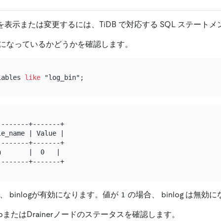
状態を表示または変更するには、TiDB で対応する SQL ステー
が有効になっているかどうかを確認します。
iables 
like
-------+-------+

e_name | Value |

-------+-------+

       |  0   |

、 binlogが有効になります。値が
の場合、 binlog は無効
1
pまたはDrainerノードのステータスを確認します。