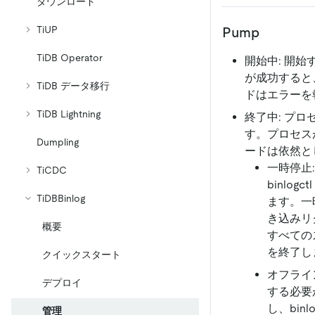
ダウンロード
TiUP
Pump
TiDB Operator
開始中: 開始
が成功すると
TiDB データ移行
ドはエラーを
TiDB Lightning
終了中: プ
す。プロセス
Dumpling
ードは依然と
一時停止
TiCDC
binlogc
TiDBBinlog
ます。一
き込みリ
概要
すべての
を終了し
クイックスタート
オフライン
デプロイ
する必要
し、bin
管理