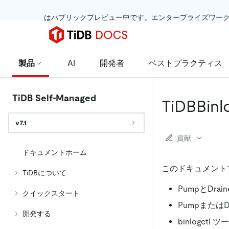
 はパブリックプレビュー中です。エンタープライズワー
製品
AI
開発者
ベストプラクティス
TiDB Self-Managed
TiDBB
v7.1
貢献
ドキュメントホーム
このドキュメントで
TiDBについて
PumpとDra
クイックスタート
Pumpまたは
開発する
binlogct