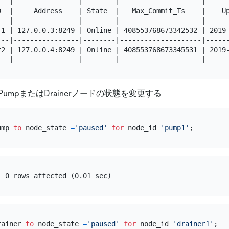
---|----------------|--------|--------------------|------
D  |     Address    | State  |   Max_Commit_Ts    |    Up
---|----------------|--------|--------------------|------
r1 | 127.0.0.3:8249 | Online | 408553768673342532 | 2019-
---|----------------|--------|--------------------|------
r2 | 127.0.0.4:8249 | Online | 408553768673345531 | 2019-
umpまたはDrainerノードの状態を変更する
ump 
to
 node_state 
=
'paused'
for
 node_id 
'pump1'
rainer 
to
 node_state 
=
'paused'
for
 node_id 
'drainer1'