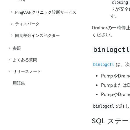
closing
ドが安全に
PingCAPクリニック診断サービス
す。
ティスパーク
Drainerの一
ください。
同期差分インスペクター
binlogctl
参照
よくある質問
は、次
binlogctl
リリースノート
PumpやDra
用語集
Pumpまたは
PumpやDra
の詳し
binlogctl
SQL ステ