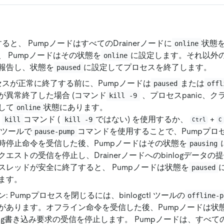
すると、 PumpノードはすべてのDrainerノードに
状態
online
、 Pumpノードはその状態を
に設定します。それ以外の
online
報告し、状態を
に設定してプロセスを終了します。
paused
ロセスが正常に終了する前に、Pumpノードは
または
paused
offl
が異常終了した場合 (コマンド
、プロセスpanic、ク
kill -9
して
状態にあります。
online
:
コマンド (
ではない) を使用するか、
+
kill
kill -9
Ctrl
C
tl ツールで
コマンドを使用することで、Pumpプロ
pause-pump
時停止命令を受信した後、Pumpノードはその状態を
pausing
クエストの受信を停止し、Drainerノードへのbinlogデータ
スレッドが安全に終了すると、 Pumpノードは状態を
paused
ます。
: Pumpプロセスを閉じるには、binlogctl ツールの
offline-p
があります。オフライン命令を受信した後、Pumpノードは状
log書き込み要求の受信を停止します。 Pumpノードは、すべてのb