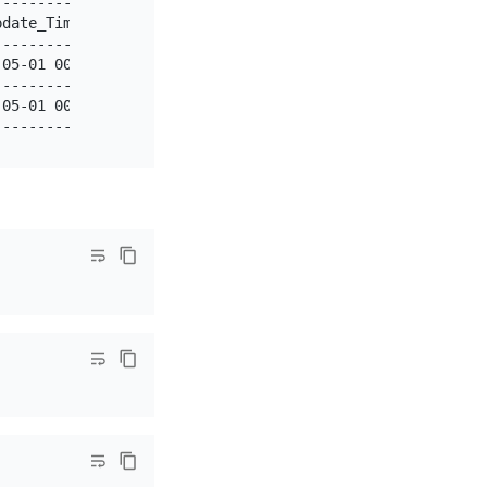
---------------|

date_Time      |

---------------|

05-01 00:00:03 |

---------------|

05-01 00:00:04 |
