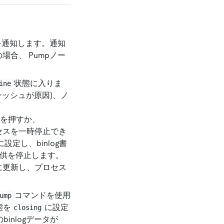
を通知します。通知
場合、 Pumpノー
状態に入りま
ine
ラッシュが原因)、ノ
を押すか、
セスを一時停止でき
に設定し、binlog書
の提供を停止します。
に更新し、プロセス
コマンドを使用
ump
態を
に設定
closing
inlogデータが