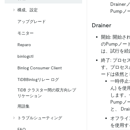
Drain
構成、設定
Pump
アップグレード
Drainer
モニター
開始: 開始さ
のPumpノ
Reparo
は、試行を続
binlogctl
終了: プロセ
す。プロセス
Binlog Consumer Client
ードは依然と
TiDBBinlogリレー ログ
一時停止:
ん) を
TiDB クラスター間の双方向レプ
します。
リケーション
Pump
用語集
と、 Dr
オフライン
トラブルシューティング
を使用す
FAQ