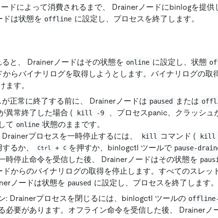
erノードによって消費されるまで、 Drainerノードにbinlogを
ノードは状態を
に設定し、プロセスを終了します。
offline
れると、 Drainerノードはその状態を
に設定し、状態
online
of
ードからバイナリログを取得しようとします。バイナリログの取
けます。
スが正常に終了する前に、 Drainerノードは
または
paused
offl
が異常終了した場合 (
、プロセスpanic、クラッシュが原
kill -9
して
状態のままです。
online
 Drainerプロセスを一時停止するには、
コマンド (
kill
kill
使用するか、
+
を押すか、binlogctl ツールで
pause-drain
Ctrl
C
一時停止命令を受信した後、 Drainerノードはその状態を
paus
ノードからのバイナリログの取得を停止します。すべてのスレッ
ainerノードは状態を
に設定し、プロセスを終了します
paused
: Drainerプロセスを閉じるには、binlogctl ツールの
offline
る必要があります。オフライン命令を受信した後、 Drainerノ