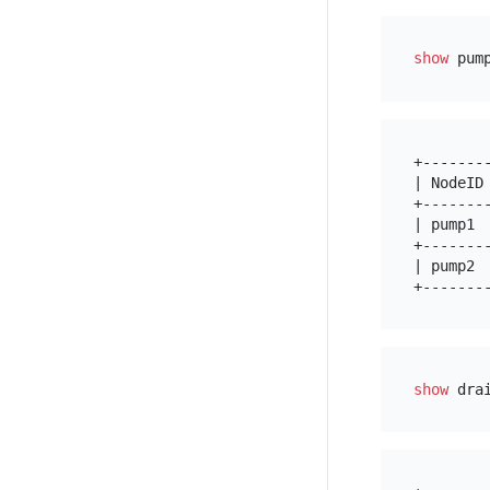
show
+-------
| NodeID
+-------
| pump1 
+-------
| pump2 
show