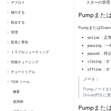
スターの管理
デプロイ
移行する
Pumpまたは
統合する
PumpまたはDrai
管理
: 
online
監視と警告
: 
pausing
トラブルシューティング
: 停
paused
: 
closing
性能チューニング
: 
offline
チュートリアル
ノート：
TiDB ツール
Pumpノード
概要
Driver(PD)
使用例
Pumpまた