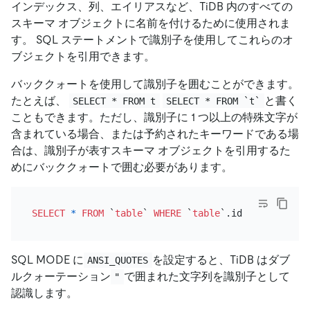
インデックス、列、エイリアスなど、TiDB 内のすべての
スキーマ オブジェクトに名前を付けるために使用されま
す。 SQL ステートメントで識別子を使用してこれらのオ
ブジェクトを引用できます。
バッククォートを使用して識別子を囲むことができます。
たとえば、
と書く
SELECT * FROM t
SELECT * FROM `t`
こともできます。ただし、識別子に 1 つ以上の特殊文字が
含まれている場合、または予約されたキーワードである場
合は、識別子が表すスキーマ オブジェクトを引用するた
めにバッククォートで囲む必要があります。
SELECT
*
FROM
 `
table
` 
WHERE
 `
table
`.id 
=
20
SQL MODE に
を設定すると、TiDB はダブ
ANSI_QUOTES
ルクォーテーション
で囲まれた文字列を識別子として
"
認識します。