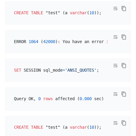
CREATE TABLE
 "test" (a 
varchar
(
10
ERROR 
1064
 (
42000
): You have an error 
in
 your 
SQL
 
SET
 SESSION sql_mode
=
'ANSI_QUOTES'
Query OK, 
0
rows
 affected (
0.000
CREATE TABLE
 "test" (a 
varchar
(
10