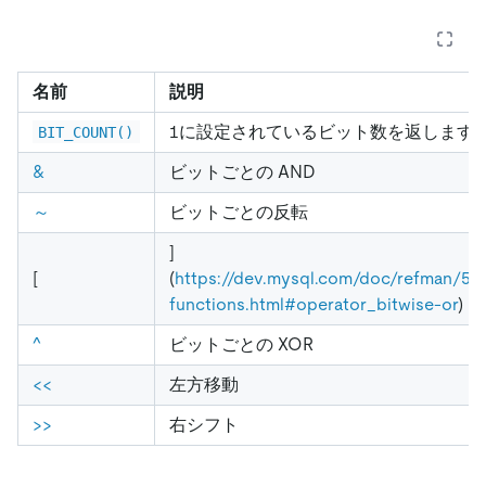
名前
説明
1に設定されているビット数を返します
BIT_COUNT()
&
ビットごとの AND
～
ビットごとの反転
]
[
(
https://dev.mysql.com/doc/refman/5.7
functions.html#operator_bitwise-or
)
^
ビットごとの XOR
<
<
左方移動
>
>
右シフト